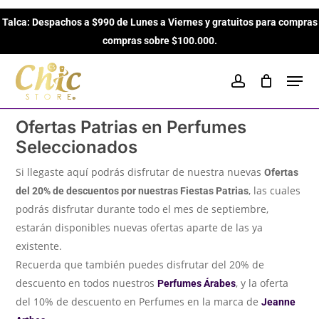
Skip
Talca: Despachos a $990 de Lunes a Viernes y gratuitos para compras
to
Close
Cart
Cart
compras sobre $100.000.
main
content
Men
account
Ofertas Patrias en Perfumes
Seleccionados
Si llegaste aquí podrás disfrutar de nuestra nuevas
Ofertas
, las cuales
del 20% de descuentos por nuestras Fiestas Patrias
podrás disfrutar durante todo el mes de septiembre,
estarán disponibles nuevas ofertas aparte de las ya
existente.
Recuerda que también puedes disfrutar del 20% de
descuento en todos nuestros
, y la oferta
Perfumes Árabes
del 10% de descuento en Perfumes en la marca de
Jeanne