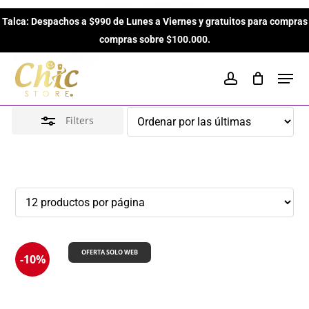
Skip
Jesus del Pozo
Talca: Despachos a $990 de Lunes a Viernes y gratuitos para compras
to
Close
Close
Cart
Cart
compras sobre $100.000.
main
Filters
Inicio
Brands
Jesus del Pozo
content
Men
account
Filters
OFERTA SOLO WEB
-10%