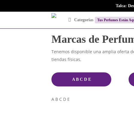
Skip
Talca: De
to
main
Categorias
Tus Perfumes Están Aq
content
Marcas de Perfu
Tenemos disponible una amplia oferta d
tiendas físicas.
A B C D E
A B C D E