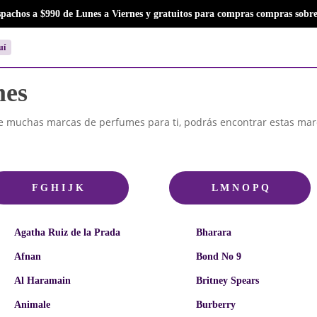
Close
Cart
spachos a $990 de Lunes a Viernes y gratuitos para compras compras sobre
Cart
uí
mes
e muchas marcas de perfumes para ti, podrás encontrar estas mar
F G H I J K
L M N O P Q
Agatha Ruiz de la Prada
Bharara
Afnan
Bond No 9
Al Haramain
Britney Spears
Animale
Burberry