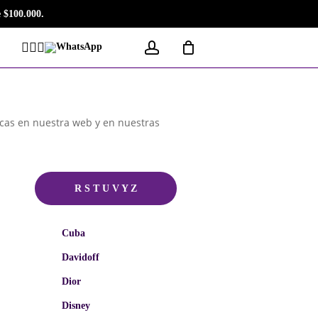
 $100.000.
account
Facebook
Instagram
Tiktok
WhatsApp
cas en nuestra web y en nuestras
R S T U V Y Z
Cuba
Davidoff
Dior
Disney