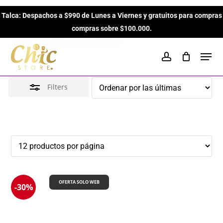
Skip
Cuero
Talca: Despachos a $990 de Lunes a Viernes y gratuitos para compras
to
Close
Close
Cart
Cart
compras sobre $100.000.
main
Filters
Inicio
Perfumes para Mujeres
Cuero
content
Men
account
Filters
OFERTA SOLO WEB
-30%