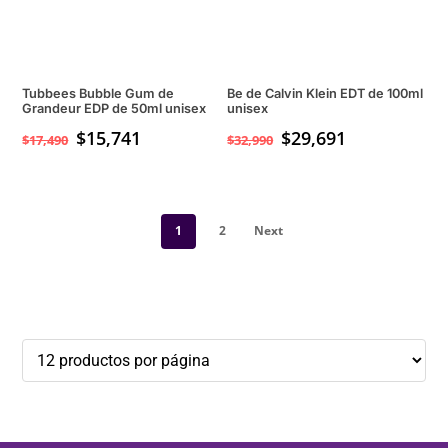
Tubbees Bubble Gum de
Be de Calvin Klein EDT de 100ml
Grandeur EDP de 50ml unisex
unisex
$
15,741
$
29,691
$
17,490
$
32,990
1
2
Next