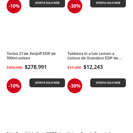
OFERTA SOLO WEB
OFERTA SOLO WEB
-10%
-30%
Torino 21 de Xerjoff EDP de
Tubbees in a tub Lemon a
100ml unisex
Licious de Grandeur EDP de
50ml Unisex
$
278,991
$
12,243
$
309,990
$
17,490
OFERTA SOLO WEB
OFERTA SOLO WEB
-10%
-30%