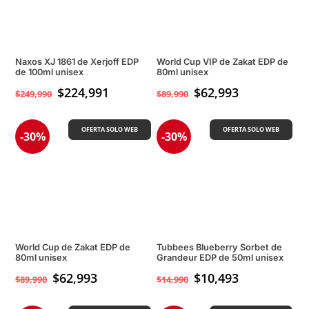
Naxos XJ 1861 de Xerjoff EDP
World Cup VIP de Zakat EDP de
de 100ml unisex
80ml unisex
$
224,991
$
62,993
$
249,990
$
89,990
OFERTA SOLO WEB
OFERTA SOLO WEB
-30%
-30%
World Cup de Zakat EDP de
Tubbees Blueberry Sorbet de
80ml unisex
Grandeur EDP de 50ml unisex
$
62,993
$
10,493
$
89,990
$
14,990