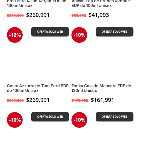
Erba Pura XJ de Xerjoff EDP de
Vulcan Feu de French Avenue
100ml Unisex
EDP de 100ml Unisex
$
260,991
$
41,993
$
289,990
$
59,990
OFERTA SOLO WEB
OFERTA SOLO WEB
-10%
-10%
Costa Azzurra de Tom Ford EDP
Tonka Cola de Mancera EDP de
de 100ml Unisex
120ml Unisex
$
269,991
$
161,991
$
299,990
$
179,990
OFERTA SOLO WEB
OFERTA SOLO WEB
-10%
-10%