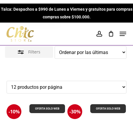
Skip
Cítricos
Talca: Despachos a $990 de Lunes a Viernes y gratuitos para compras
to
Close
Close
Cart
Cart
compras sobre $100.000.
main
Filters
Inicio
Perfumes Unisex
Cítricos
content
Men
account
Filters
OFERTA SOLO WEB
OFERTA SOLO WEB
-10%
-30%