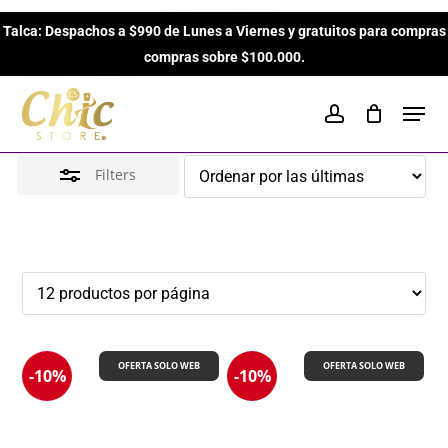
Skip
Hugo Boss
Talca: Despachos a $990 de Lunes a Viernes y gratuitos para compras
to
Close
Close
Cart
Cart
compras sobre $100.000.
main
Filters
Inicio
Brands
Hugo Boss
content
Men
account
Filters
OFERTA SOLO WEB
OFERTA SOLO WEB
-10%
-10%