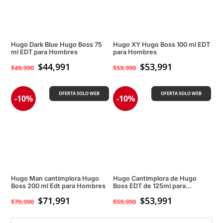
Hugo Dark Blue Hugo Boss 75
Hugo XY Hugo Boss 100 ml EDT
ml EDT para Hombres
para Hombres
$
44,991
$
53,991
$
49,990
$
59,990
OFERTA SOLO WEB
OFERTA SOLO WEB
-10%
-10%
Hugo Man cantimplora Hugo
Hugo Cantimplora de Hugo
Boss 200 ml Edt para Hombres
Boss EDT de 125ml para
Hombres
$
71,991
$
53,991
$
79,990
$
59,990