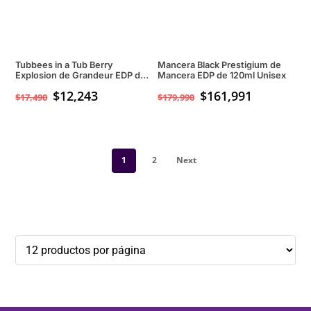
Tubbees in a Tub Berry
Mancera Black Prestigium de
Explosion de Grandeur EDP de
Mancera EDP de 120ml Unisex
50ml Unisex
$
12,243
$
161,991
$
17,490
$
179,990
1
2
Next