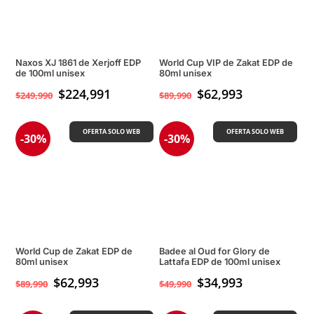
Naxos XJ 1861 de Xerjoff EDP
World Cup VIP de Zakat EDP de
de 100ml unisex
80ml unisex
$
224,991
$
62,993
$
249,990
$
89,990
OFERTA SOLO WEB
OFERTA SOLO WEB
-30%
-30%
World Cup de Zakat EDP de
Badee al Oud for Glory de
80ml unisex
Lattafa EDP de 100ml unisex
$
62,993
$
34,993
$
89,990
$
49,990