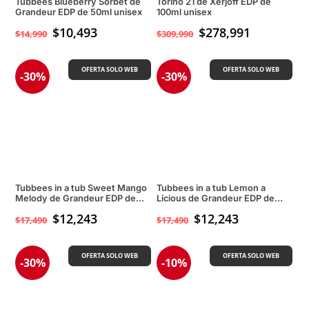
Tubbees Blueberry Sorbet de
Torino 21 de Xerjoff EDP de
Grandeur EDP de 50ml unisex
100ml unisex
$
10,493
$
278,991
$
14,990
$
309,990
OFERTA SOLO WEB
OFERTA SOLO WEB
-30%
-30%
Tubbees in a tub Sweet Mango
Tubbees in a tub Lemon a
Melody de Grandeur EDP de
Licious de Grandeur EDP de
50ml Unisex
50ml Unisex
$
12,243
$
12,243
$
17,490
$
17,490
OFERTA SOLO WEB
OFERTA SOLO WEB
-30%
-10%