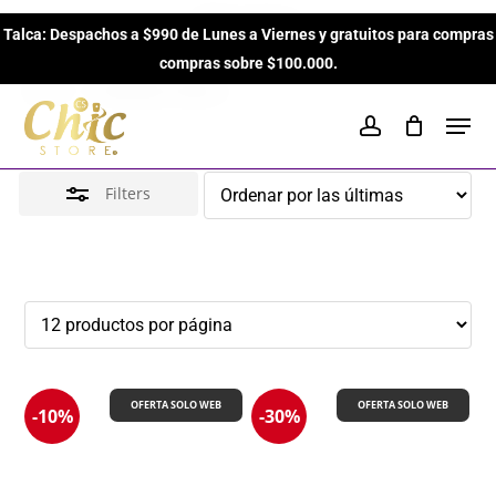
Skip
Florales
Talca: Despachos a $990 de Lunes a Viernes y gratuitos para compras
to
Close
Close
Cart
Cart
compras sobre $100.000.
main
Filters
Inicio
Perfumes Unisex
Florales
content
Men
account
Filters
OFERTA SOLO WEB
OFERTA SOLO WEB
-10%
-30%