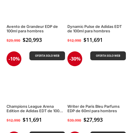
Avento de Grandeur EDP de
Dynamic Pulse de Adidas EDT
100ml para hombres
de 100ml para hombres
$
20,993
$
11,691
$
29,990
$
12,990
OFERTA SOLO WEB
OFERTA SOLO WEB
-10%
-30%
Champions League Arena
Writer de Paris Bleu Parfums
Edition de Adidas EDT de 100ml
EDP de 60ml para hombres
para hombres
$
11,691
$
27,993
$
12,990
$
39,990