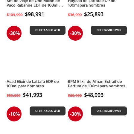
Set de viaje de One Millon de
Hayaati de Lattafa EDP de
Paco Rabanne EDT de 100ml +
100ml para hombres
20ml
$
98,991
$
25,893
$
109,990
$
36,990
OFERTA SOLO WEB
OFERTA SOLO WEB
-30%
-30%
Asad Elixir de Lattafa EDP de
9PM Elixir de Afnan Extrait de
100ml para hombres
Parfum de 100ml para hombres
$
41,993
$
48,993
$
59,990
$
69,990
OFERTA SOLO WEB
OFERTA SOLO WEB
-10%
-30%