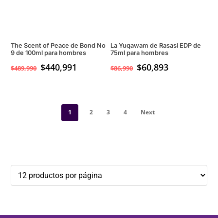
The Scent of Peace de Bond No
La Yuqawam de Rasasi EDP de
9 de 100ml para hombres
75ml para hombres
$
440,991
$
60,893
$
489,990
$
86,990
1
2
3
4
Next