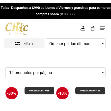
Skip
Amaderados
Talca: Despachos a $990 de Lunes a Viernes y gratuitos para compras
to
Close
Close
Cart
Cart
compras sobre $100.000.
main
Filters
Inicio
Perfumes para Hombres
Amaderados
content
Men
account
Filters
OFERTA SOLO WEB
OFERTA SOLO WEB
-30%
-10%