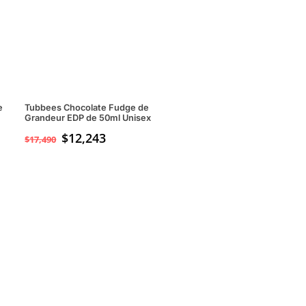
e
Tubbees Chocolate Fudge de
Grandeur EDP de 50ml Unisex
$
12,243
$
17,490