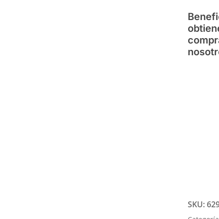
Benefi
obtien
compr
nosotr
SKU:
62