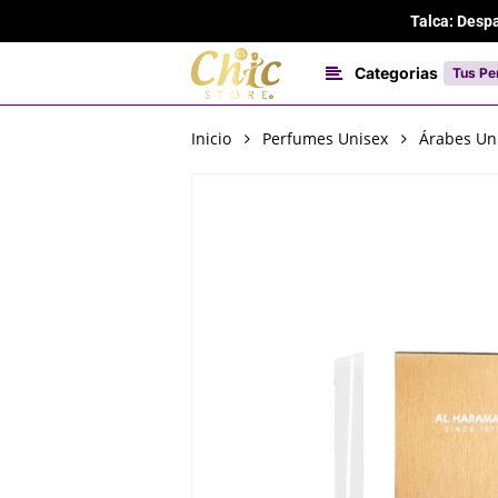
Skip
Talca: Desp
to
main
Categorias
Tus Pe
content
Inicio
Perfumes Unisex
Árabes Un