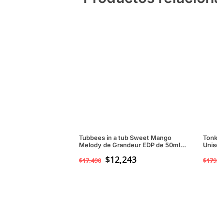
Tubbees in a tub Sweet Mango
Tonk
Melody de Grandeur EDP de 50ml
Unis
Unisex
$
12,243
$
17,490
$
179