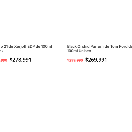
no 21 de Xerjoff EDP de 100ml
Black Orchid Parfum de Tom Ford d
ex
100ml Unisex
$
278,991
$
269,991
,990
$
299,990