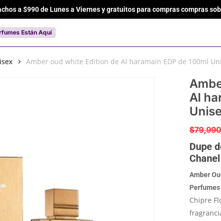
achos a $990 de Lunes a Viernes y gratuitos para compras compras sob
Cart
rfumes Están Aquí
isex
Amber oud white Edition de Al haramain EDP de 100ml Un
Amber
Al ha
Unis
$
79,99
Dupe d
Chanel
Amber Oud
Perfumes
Chipre Fl
fragranci