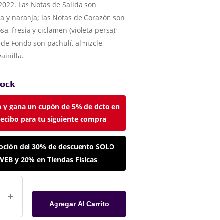
2022. Las Notas de Salida son
 y naranja; las Notas de Corazón son
sa, fresia y ciclamen (violeta persa);
 de Fondo son pachulí, almizcle,
vainilla.
tock
 y gana un cupón de 5% de dcto en
recibo para tu siguiente compra
ción del 30% de descuento SOLO
WEB y 20% en Tiendas Físicas
Agregar Al Carrito