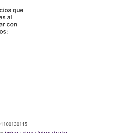
cios que
es al
ar con
os:
91100130115