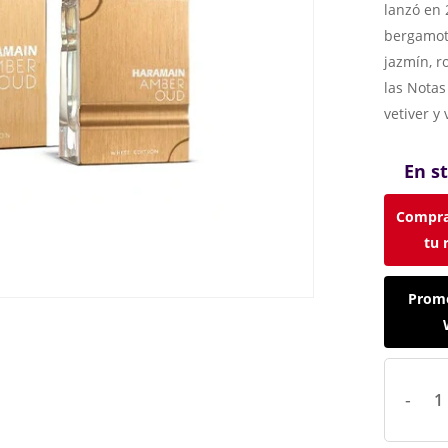
lanzó en 
bergamota
jazmín, ro
las Notas
vetiver y 
En s
Compra
tu 
Promo