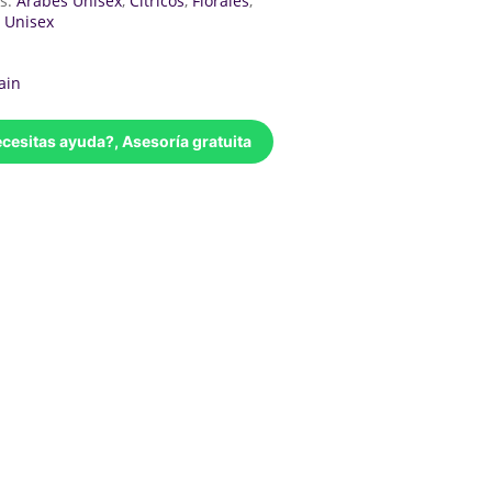
as:
Árabes Unisex
,
Cítricos
,
Florales
,
 Unisex
ain
cesitas ayuda?, Asesoría gratuita