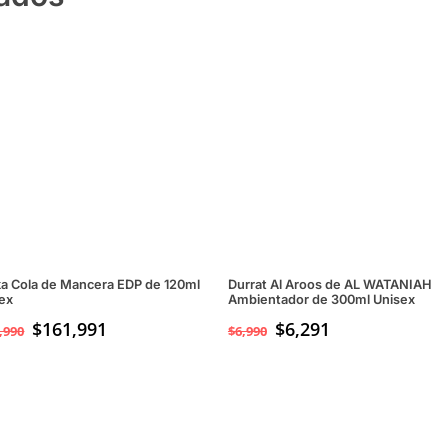
a Cola de Mancera EDP de 120ml
Durrat Al Aroos de AL WATANIAH
ex
Ambientador de 300ml Unisex
$
161,991
$
6,291
,990
$
6,990