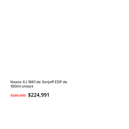
Naxos XJ 1861 de Xerjoff EDP de
100ml unisex
$
224,991
$
249,990