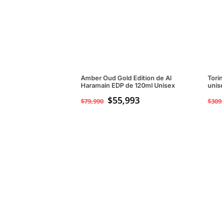
Amber Oud Gold Edition de Al
Tori
Haramain EDP de 120ml Unisex
unis
$
55,993
$
79,990
$
309