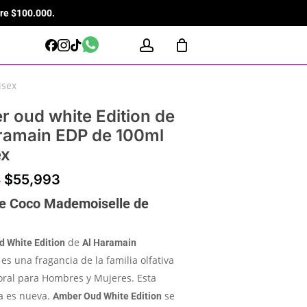
re $100.000.
Close
Cart
WhatsApp
account
Facebook
Instagram
Tiktok
isex
 oud white Edition de
ramain EDP de 100ml
ex
$
55,993
0
e Coco Mademoiselle de
de
 White Edition
Al Haramain
es una fragancia de la familia olfativa
oral para Hombres y Mujeres. Esta
a es nueva.
se
Amber Oud White Edition