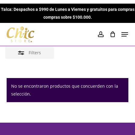
Skip
Clinique
Talca: Despachos a $990 de Lunes a Viernes y gratuitos para compras
to
Close
Close
Cart
Cart
compras sobre $100.000.
main
Filters
Inicio
Brands
Clinique
content
Men
account
Filters
No se encontraron productos que concuerden con la
selección.