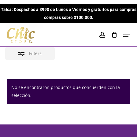
Skip
Gress
Talca: Despachos a $990 de Lunes a Viernes y gratuitos para compras
to
Close
Close
Cart
Cart
compras sobre $100.000.
main
Filters
Inicio
Brands
Gress
content
Men
account
Filters
No se encontraron productos que concuerden con la
selección.