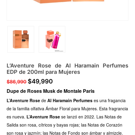
L’Aventure Rose de Al Haramain Perfumes
EDP de 200ml para Mujeres
El
El
$
49,990
$
86,990
precio
precio
Dupe de Roses Musk de Montale Paris
original
actual
era:
es:
L’Aventure Rose
de
Al Haramain Perfumes
es una fragancia
$86,990.
$49,990.
de la familia olfativa Ámbar Floral para Mujeres. Esta fragrancia
es nueva.
L’Aventure Rose
se lanzó en 2022. Las Notas de
Salida son rosa, cítricos y bayas rojas; las Notas de Corazón
son rosa y jazmín; las Notas de Fondo son ámbar y almizcle.