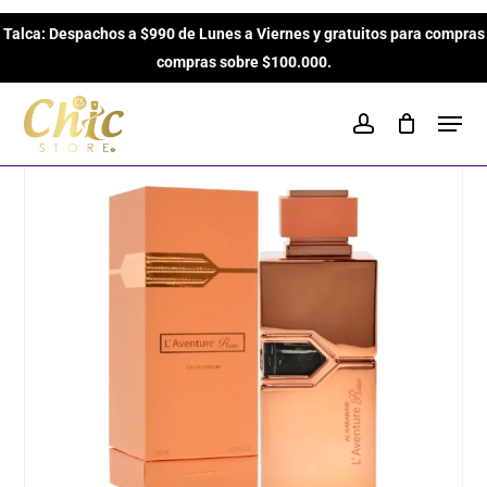
Skip
Inicio
Perfumes para Mujeres
Árabes para Mujeres
Talca: Despachos a $990 de Lunes a Viernes y gratuitos para compras
to
Close
Cart
L’Aventure Rose de Al Haramain Perfumes EDP de
Cart
compras sobre $100.000.
main
200ml para Mujeres
content
Men
account