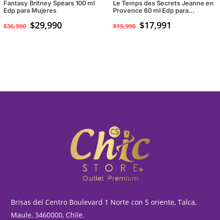
Fantasy Britney Spears 100 ml
Le Temps des Secrets Jeanne en
Edp para Mujeres
Provence 60 ml Edp para
Mujeres
El
$
29,990
El
$
17,991
$
36,990
$
19,990
precio
precio
original
actual
era:
es:
$36,990.
$29,990.
Brisas del Centro Boulevard 1 Norte con 5 oriente, Talca,
Maule, 3460000, Chile.