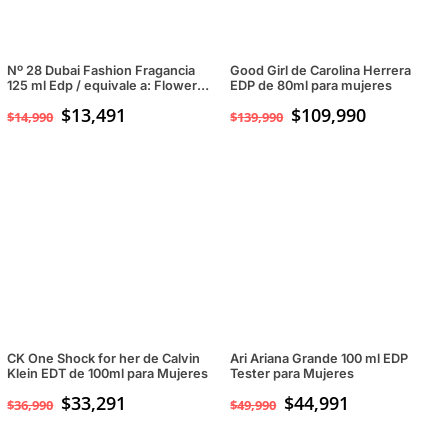
Nº 28 Dubai Fashion Fragancia
Good Girl de Carolina Herrera
125 ml Edp / equivale a: Flower
EDP de 80ml para mujeres
by Kenzo para mujeresp
$
13,491
El
$
109,990
El
$
14,990
$
139,990
precio
precio
original
actual
era:
es:
$139,990.
$109,990.
CK One Shock for her de Calvin
Ari Ariana Grande 100 ml EDP
Klein EDT de 100ml para Mujeres
Tester para Mujeres
$
33,291
$
44,991
$
36,990
$
49,990