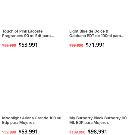
Touch of Pink Lacoste
Light Blue de Dolce &
Fragrances 90 ml Edt para
Gabbana EDT de 100ml para
Mujeres
mujeres
$
53,991
$
71,991
$
59,990
$
79,990
Moonlight Ariana Grande 100 ml
My Burberry Black Burberry 90
Edp para Mujeres
ML EDP para Mujeres
$
53,991
$
98,991
$
59,990
$
109,990