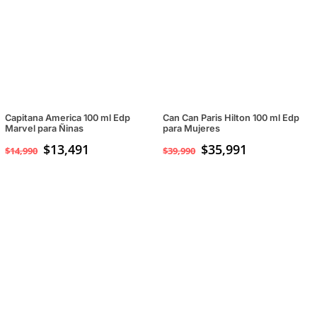
Capitana America 100 ml Edp
Can Can Paris Hilton 100 ml Edp
Marvel para Ñinas
para Mujeres
$
13,491
$
35,991
$
14,990
$
39,990