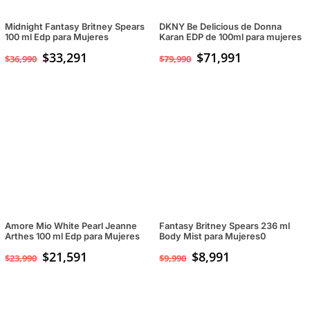
Midnight Fantasy Britney Spears
DKNY Be Delicious de Donna
100 ml Edp para Mujeres
Karan EDP de 100ml para mujeres
$
33,291
$
71,991
$
36,990
$
79,990
Amore Mio White Pearl Jeanne
Fantasy Britney Spears 236 ml
Arthes 100 ml Edp para Mujeres
Body Mist para Mujeres0
$
21,591
$
8,991
$
23,990
$
9,990