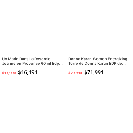
Un Matin Dans La Roseraie
Donna Karan Women Energizing
Jeanne en Provence 60 ml Edp
Torre de Donna Karan EDP de
para mujeres
100ml para Mujeres
$
16,191
$
71,991
$
17,990
$
79,990