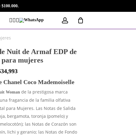
 $100.000.
account
Facebook
Instagram
Tiktok
WhatsApp
jeres
de Nuit de Armaf EDP de
 para mujeres
$
34,993
e Chanel Coco Mademoiselle
de la prestigosa marca
Nuit Woman
una fragancia de la familia olfativa
utal para Mujeres. Las Notas de Salida
ja, bergamota, toronja (pomelo) y
melocotón); las Notas de Corazón son
mín, lichi y geranio; las Notas de Fondo