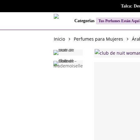
Skip
Talca: De
to
main
Categorias
Tus Perfumes Están Aquí
content
Inicio
Perfumes para Mujeres
Ára