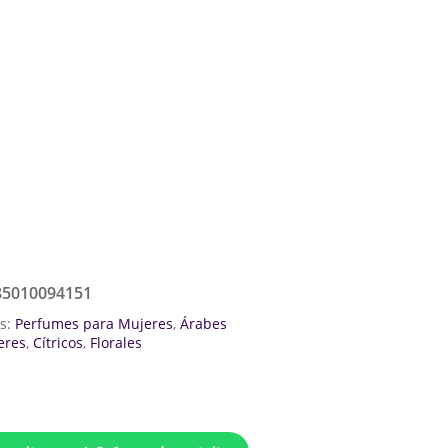
85010094151
as:
Perfumes para Mujeres
,
Árabes
eres
,
Cítricos
,
Florales