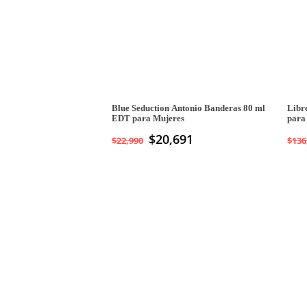
Blue Seduction Antonio Banderas 80 ml
Libr
EDT para Mujeres
para
$
20,691
$
22,990
$
136