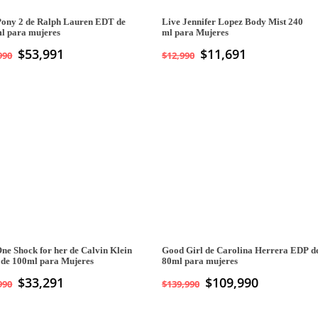
Pony 2 de Ralph Lauren EDT de
Live Jennifer Lopez Body Mist 240
l para mujeres
ml para Mujeres
$
53,991
$
11,691
990
$
12,990
ne Shock for her de Calvin Klein
Good Girl de Carolina Herrera EDP d
de 100ml para Mujeres
80ml para mujeres
$
33,291
El
$
109,990
El
990
$
139,990
precio
precio
original
actual