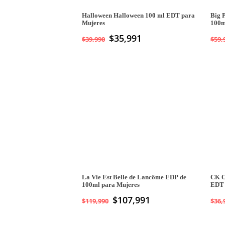
Halloween Halloween 100 ml EDT para
Big 
Mujeres
100m
$
35,991
$
39,990
$
59,
La Vie Est Belle de Lancôme EDP de
CK O
100ml para Mujeres
EDT 
$
107,991
$
119,990
$
36,