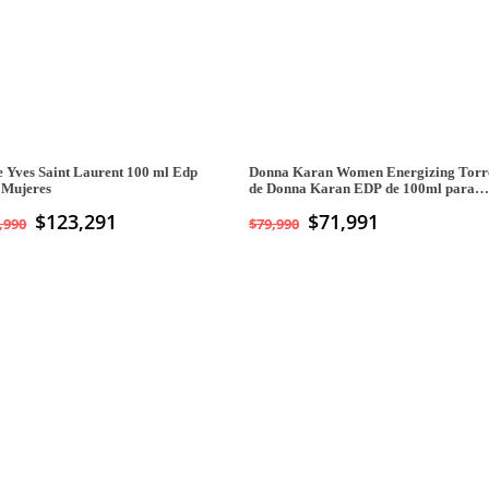
e Yves Saint Laurent 100 ml Edp
Donna Karan Women Energizing Torr
 Mujeres
de Donna Karan EDP de 100ml para
Mujeres
$
123,291
$
71,991
,990
$
79,990