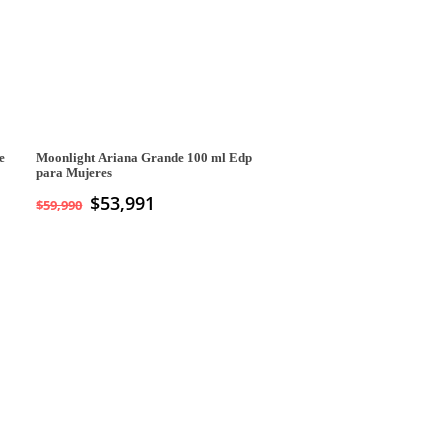
e
Moonlight Ariana Grande 100 ml Edp
para Mujeres
$
53,991
$
59,990