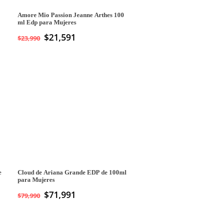
Amore Mio Passion Jeanne Arthes 100
ml Edp para Mujeres
$
21,591
$
23,990
e
Cloud de Ariana Grande EDP de 100ml
para Mujeres
$
71,991
$
79,990