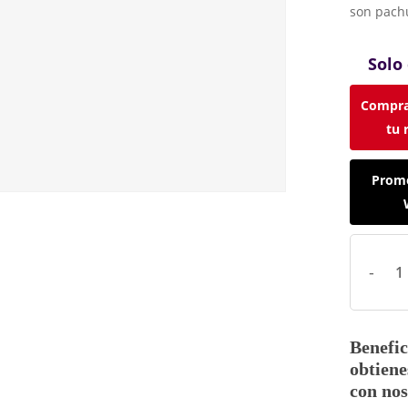
son pachul
Solo
Compra
tu 
Promo
Benefic
obtiene
con nos