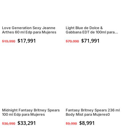
Love Generation Sexy Jeanne
Light Blue de Dolce &
Arthes 60 ml Edp para Mujeres
Gabbana EDT de 100ml para
mujeres
$
17,991
$
71,991
$
19,990
$
79,990
Midnight Fantasy Britney Spears
Fantasy Britney Spears 236 ml
100 ml Edp para Mujeres
Body Mist para Mujeres0
$
33,291
$
8,991
$
36,990
$
9,990