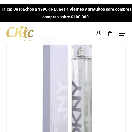
Skip
Inicio
Perfumes para Mujeres
Amaderados
Talca: Despachos a $990 de Lunes a Viernes y gratuitos para compras
to
Close
Cart
Donna Karan Women Energizing Torre de Donna Karan EDP
Cart
compras sobre $100.000.
main
de 100ml para Mujeres
content
Men
account