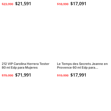
$
21,591
$
17,091
$
23,990
$
18,990
212 VIP Carolina Herrera Tester
Le Temps des Secrets Jeanne en
80 ml Edp para Mujeres
Provence 60 ml Edp para
Mujeres
$
71,991
$
17,991
$
79,990
$
19,990