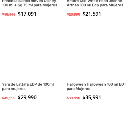
Princesa Blanca nieves Disney
Amore Mio White Pearl Jeanne
100 ml + Sg 75 ml para Mujeres
Arthes 100 ml Edp para Mujeres
$
17,091
$
21,591
$
18,990
$
23,990
Yara de Lattafa EDP de 100ml
Halloween Halloween 100 ml EDT
para mujeres
para Mujeres
El
$
29,990
El
$
35,991
$
49,990
$
39,990
precio
precio
original
actual
era:
es:
$49,990.
$29,990.