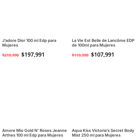
J’adore Dior 100 ml Edp para
La Vie Est Belle de Lancôme EDP
Mujeres
de 100ml para Mujeres
$
197,991
$
107,991
$
219,990
$
119,990
Amore Mio Gold N’ Roses Jeanne
Aqua Kiss Victoria’s Secret Body
Arthes 100 ml Edp para Mujeres
Mist 250 ml para Mujeres