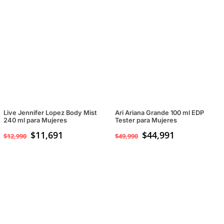
Live Jennifer Lopez Body Mist
Ari Ariana Grande 100 ml EDP
240 ml para Mujeres
Tester para Mujeres
$
11,691
$
44,991
$
12,990
$
49,990