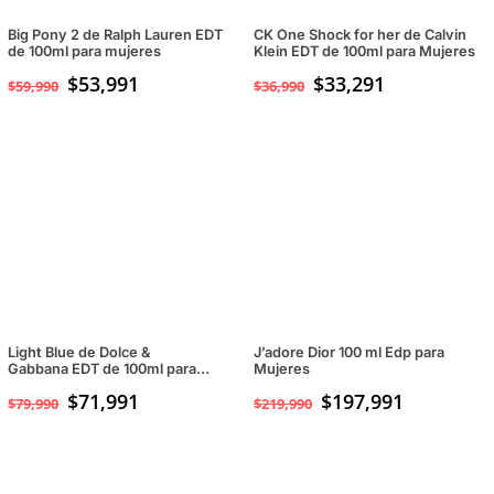
Big Pony 2 de Ralph Lauren EDT
CK One Shock for her de Calvin
de 100ml para mujeres
Klein EDT de 100ml para Mujeres
$
53,991
$
33,291
$
59,990
$
36,990
Light Blue de Dolce &
J’adore Dior 100 ml Edp para
Gabbana EDT de 100ml para
Mujeres
mujeres
$
71,991
$
197,991
$
79,990
$
219,990