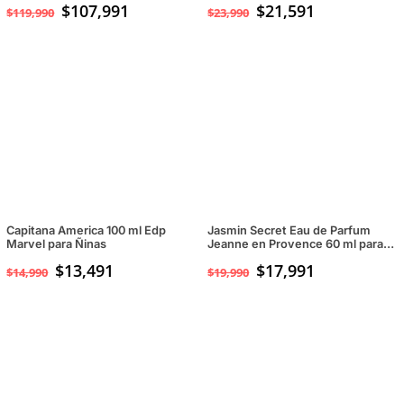
$
107,991
$
21,591
$
119,990
$
23,990
Capitana America 100 ml Edp
Jasmin Secret Eau de Parfum
Marvel para Ñinas
Jeanne en Provence 60 ml para
Mujeres
$
13,491
$
17,991
$
14,990
$
19,990