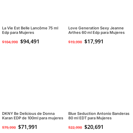
La Vie Est Belle Lancôme 75 ml
Love Generation Sexy Jeanne
Edp para Mujeres
Arthes 60 ml Edp para Mujeres
$
94,491
$
17,991
$
104,990
$
19,990
DKNY Be Delicious de Donna
Blue Seduction Antonio Banderas
Karan EDP de 100ml para mujeres
80 ml EDT para Mujeres
$
71,991
$
20,691
$
79,990
$
22,990