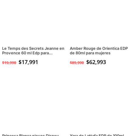
Le Temps des Secrets Jeanne en
Amber Rouge de Orientica EDP
Provence 60 ml Edp para
de 80ml para mujeres
Mujeres
$
17,991
$
62,993
$
19,990
$
89,990
Princesa Blanca nieves Disney
Yara de Lattafa EDP de 100ml