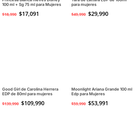
100 ml + Sg 75 ml para Mujeres
para mujeres
$
17,091
El
$
29,990
El
$
18,990
$
49,990
precio
precio
original
actual
era:
es:
$49,990.
$29,990.
Good Girl de Carolina Herrera
Moonlight Ariana Grande 100 ml
EDP de 80ml para mujeres
Edp para Mujeres
El
$
109,990
El
$
53,991
$
139,990
$
59,990
precio
precio
original
actual
era:
es:
$139,990.
$109,990.