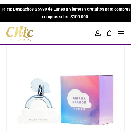
Skip
Inicio
Perfumes para Mujeres
Dulces
Cloud de
Talca: Despachos a $990 de Lunes a Viernes y gratuitos para compras
to
Close
Cart
Ariana Grande EDP de 100ml para Mujeres
Cart
compras sobre $100.000.
main
content
Men
account