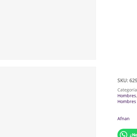
SKU:
62
Categorí
Hombres
Hombres
Afnan
¿Ne