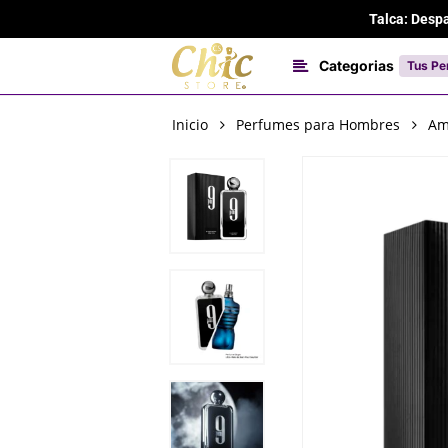
Skip
Talca: Desp
to
main
Categorias
Tus Pe
content
Inicio
Perfumes para Hombres
Am