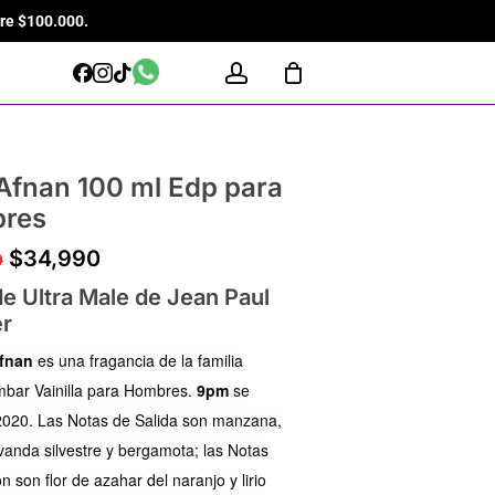
re $100.000.
Close
Cart
WhatsApp
account
Facebook
Instagram
Tiktok
fnan 100 ml Edp para
res
El
El
$
34,990
0
precio
precio
e Ultra Male de Jean Paul
original
actual
er
era:
es:
fnan
es una fragancia de la familia
$49,990.
$34,990.
Ámbar Vainilla para Hombres.
9pm
se
2020. Las Notas de Salida son manzana,
vanda silvestre y bergamota; las Notas
 son flor de azahar del naranjo y lirio