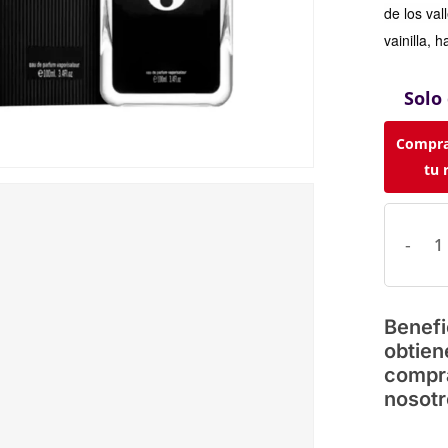
de los va
vainilla, 
Solo
Compra
tu 
Benefi
obtien
compr
nosotr