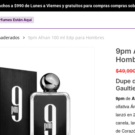
achos a $990 de Lunes a Viernes y gratuitos para compras compras sob
Cart
rfumes Están Aquí
aderados
9pm Afnan 100 ml Edp para Hombres
9pm A
Homb
$
49,99
Dupe d
Gaulti
9pm
de
A
olfativa 
lanzó en 
canela, la
de Corazón