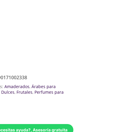
90171002338
as:
Amaderados
,
Árabes para
,
Dulces
,
Frutales
,
Perfumes para
cesitas ayuda?, Asesoría gratuita