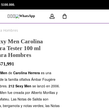
 $100.000.
account
Facebook
Instagram
Tiktok
WhatsApp
ara Hombres
exy Men Carolina
ra Tester 100 ml
ara Hombres
$
71,991
 Men
de
Carolina Herrera
es una
de la familia olfativa Ámbar Fougère
bres.
212 Sexy Men
se lanzó en 2006.
Men fue creada por Alberto Morillas y
ateu. Las Notas de Salida son
, bergamota y notas verdes; las Notas