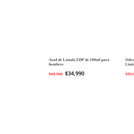
Asad de Lattafa EDP de 100ml para
Odys
hombres
Limi
Hom
El
$
34,990
El
$
49,990
$
59,
precio
precio
original
actual
era:
es:
$49,990.
$34,990.