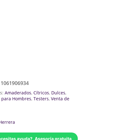
11061906934
as:
Amaderados
,
Cítricos
,
Dulces
,
 para Hombres
,
Testers
,
Venta de
Herrera
cesitas ayuda?, Asesoría gratuita