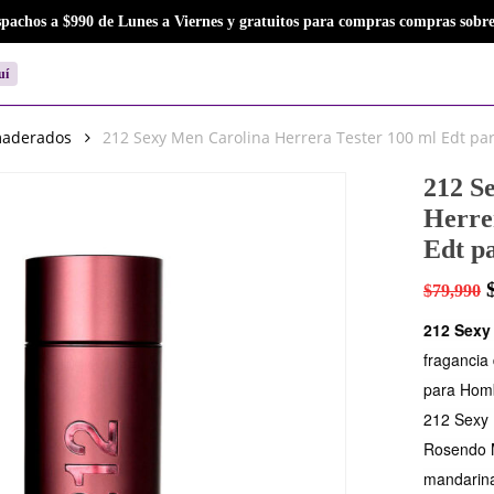
Close
Cart
spachos a $990 de Lunes a Viernes y gratuitos para compras compras sobre
Cart
uí
aderados
212 Sexy Men Carolina Herrera Tester 100 ml Edt p
212 S
Herre
Edt p
$
79,990
212 Sexy
fragancia 
para Hom
212 Sexy 
Rosendo M
mandarina