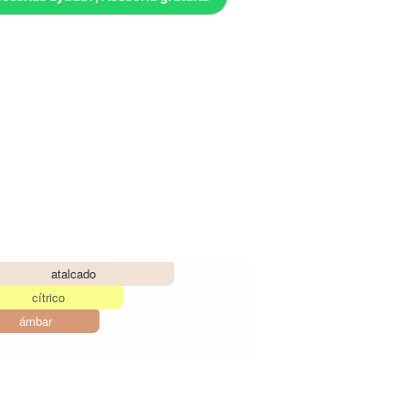
atalcado
cítrico
ámbar