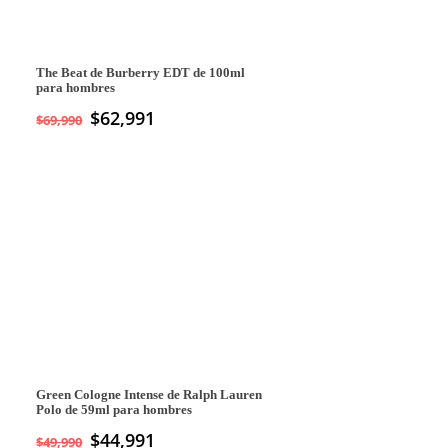
The Beat de Burberry EDT de 100ml
para hombres
$
62,991
$
69,990
Green Cologne Intense de Ralph Lauren
Polo de 59ml para hombres
$
44,991
$
49,990