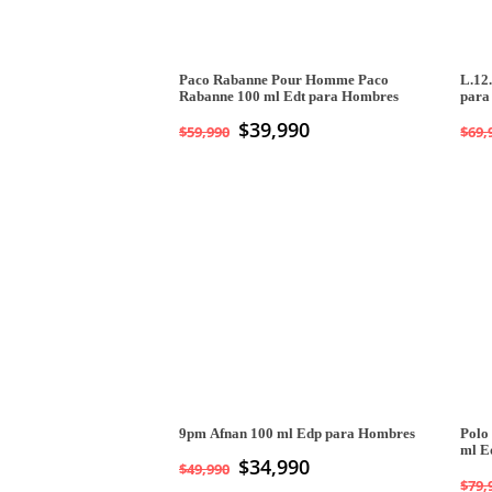
Paco Rabanne Pour Homme Paco
L.12
Rabanne 100 ml Edt para Hombres
para
El
$
39,990
El
$
59,990
$
69,
precio
precio
original
actual
era:
es:
$59,990.
$39,990.
9pm Afnan 100 ml Edp para Hombres
Polo
ml E
El
$
34,990
El
$
49,990
$
79,
precio
precio