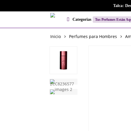
Skip
Talca: De
to
main
Categorias
Tus Perfumes Están Aq
content
Inicio
Perfumes para Hombres
Am