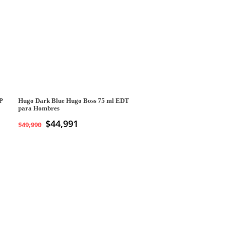
P
Hugo Dark Blue Hugo Boss 75 ml EDT
para Hombres
$
44,991
$
49,990