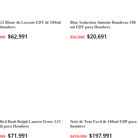
.12 Blanc de Lacoste EDT de 100ml
Blue Seduction Antonio Banderas 100
 hombres
ml EDT para Hombres
$
62,991
$
20,691
990
$
22,990
 Red Rush Ralph Lauren Tester 125
Noir de Tom Ford de 100ml EDP para
dt para Hombres
hombres
$
71,991
$
197,991
990
$
219,990