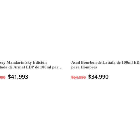
sey Mandarin Sky Edición
Asad Bourbon de Lattafa de 100ml ED
tada de Armaf EDP de 100ml para
para Hombres
bres
$
41,993
El
$
34,990
El
990
$
54,990
precio
precio
original
actual
era:
es:
$54,990.
$34,990.