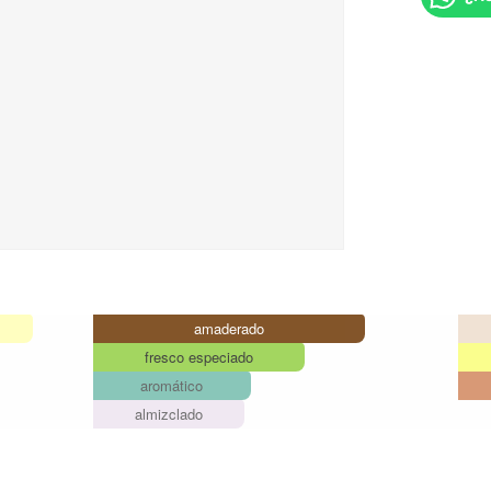
amaderado
fresco especiado
aromático
almizclado