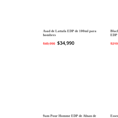
Asad de Lattafa EDP de 100ml para
Blac
hombres
EDP 
El
$
34,990
El
$
49,990
$
219
precio
precio
original
actual
era:
es:
$49,990.
$34,990.
9am Pour Homme EDP de Afnan de
Esse