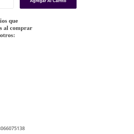
Agregar Al Carrito
ios que
s al comprar
otros:
8066075138