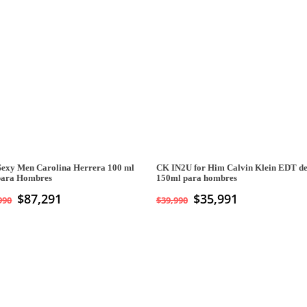
Sexy Men Carolina Herrera 100 ml
CK IN2U for Him Calvin Klein EDT d
para Hombres
150ml para hombres
$
87,291
$
35,991
990
$
39,990