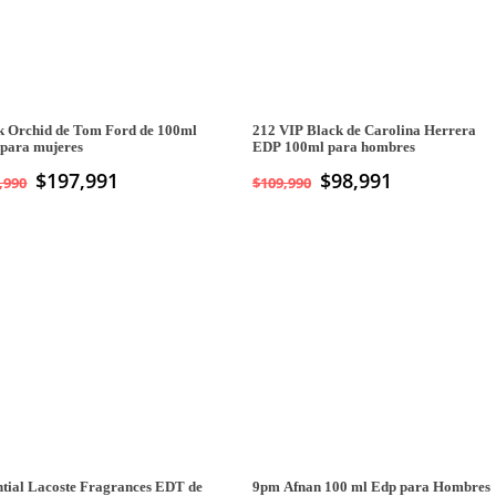
k Orchid de Tom Ford de 100ml
212 VIP Black de Carolina Herrera
para mujeres
EDP 100ml para hombres
$
197,991
$
98,991
,990
$
109,990
ntial Lacoste Fragrances EDT de
9pm Afnan 100 ml Edp para Hombres