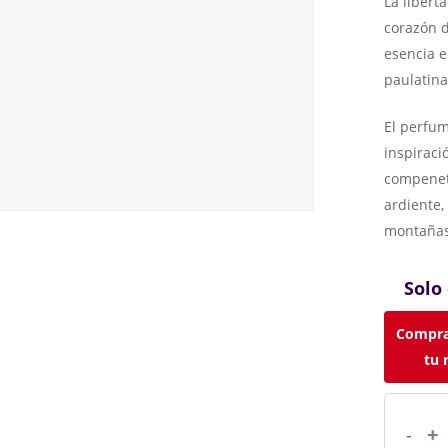
La libert
corazón d
esencia e
paulatina
El perfum
inspiraci
compenet
ardiente,
montañas 
Solo
Compra
tu 