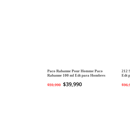
Paco Rabanne Pour Homme Paco
212 
Rabanne 100 ml Edt para Hombres
Edt 
El
$
39,990
El
$
59,990
$
96,
precio
precio
original
actual
era:
es:
$59,990.
$39,990.