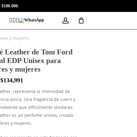
 $100.000.
account
Facebook
Instagram
Tiktok
WhatsApp
res y mujeres
 Leather de Tom Ford
ml EDP Unisex para
es y mujeres
$
134,991
ther, representa la intensidad de
ncia única. Una fragancia de cuero y
volvente que difícilmente olvidaras.
ather es un perfume unisex, creado
bres y mujeres.