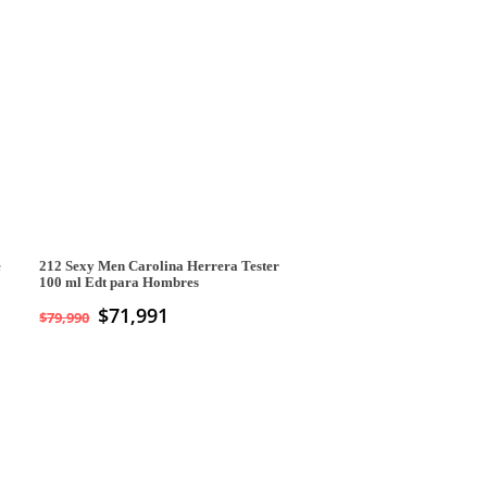
e
212 Sexy Men Carolina Herrera Tester
100 ml Edt para Hombres
$
71,991
$
79,990