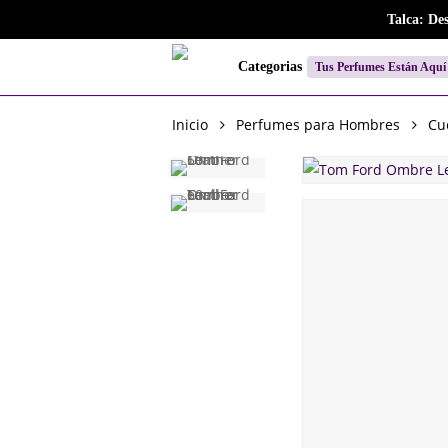
Skip
Talca: De
to
main
Categorias
Tus Perfumes Están Aquí
content
Inicio
Perfumes para Hombres
Cu