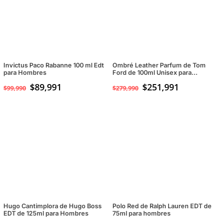
Invictus Paco Rabanne 100 ml Edt
Ombré Leather Parfum de Tom
para Hombres
Ford de 100ml Unisex para
Hombres y Mujeres
$
89,991
$
251,991
$
99,990
$
279,990
Hugo Cantimplora de Hugo Boss
Polo Red de Ralph Lauren EDT de
EDT de 125ml para Hombres
75ml para hombres