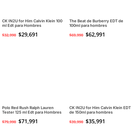
CK IN2U for Him Calvin Klein 100
The Beat de Burberry EDT de
ml Edt para Hombres
100ml para hombres
$
29,691
$
62,991
$
32,990
$
69,990
Polo Red Rush Ralph Lauren
CK IN2U for Him Calvin Klein EDT
Tester 125 ml Edt para Hombres
de 150ml para hombres
$
71,991
$
35,991
$
79,990
$
39,990