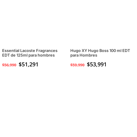
Essential Lacoste Fragrances
Hugo XY Hugo Boss 100 ml EDT
EDT de 125ml para hombres
para Hombres
$
51,291
$
53,991
$
56,990
$
59,990