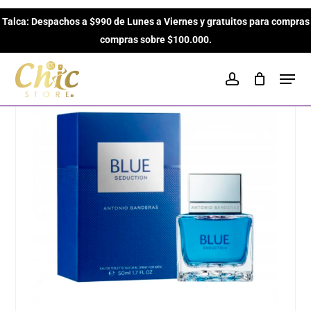
Skip
Inicio
Perfumes para Hombres
Cítricos
Blue
Talca: Despachos a $990 de Lunes a Viernes y gratuitos para compras
to
Close
Cart
Seduction de Antonio Banderas EDT de 50ml para hombres
Cart
compras sobre $100.000.
main
content
Men
account