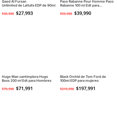
Qaed Al Fursan
Paco Rabanne Pour Homme Paco
Unlimited de Lattafa EDP de 90ml
Rabanne 100 ml Edt para
Hombres
$
27,993
El
$
39,990
El
$
39,990
$
59,990
precio
precio
original
actual
era:
es:
$59,990.
$39,990.
Hugo Man cantimplora Hugo
Black Orchid de Tom Ford de
Boss 200 ml Edt para Hombres
100ml EDP para mujeres
$
71,991
$
197,991
$
79,990
$
219,990