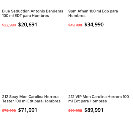
Blue Seduction Antonio Banderas
9pm Afnan 100 ml Edp para
100 ml EDT para Hombres
Hombres
$
20,691
El
$
34,990
El
$
22,990
$
49,990
precio
precio
original
actual
era:
es:
$49,990.
$34,990.
212 Sexy Men Carolina Herrera
212 VIP Men Carolina Herrera 100
Tester 100 ml Edt para Hombres
ml Edt para Hombres
$
71,991
$
89,991
$
79,990
$
99,990