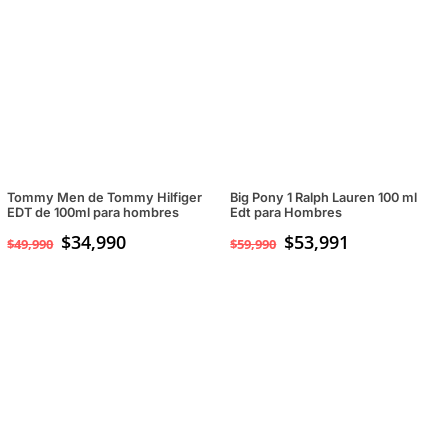
Tommy Men de Tommy Hilfiger
Big Pony 1 Ralph Lauren 100 ml
EDT de 100ml para hombres
Edt para Hombres
El
$
34,990
El
$
53,991
$
49,990
$
59,990
precio
precio
original
actual
era:
es:
$49,990.
$34,990.