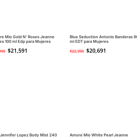
e Mio Gold N’ Roses Jeanne
Blue Seduction Antonio Banderas 8
es 100 ml Edp para Mujeres
ml EDT para Mujeres
$
21,591
$
20,691
990
$
22,990
 Jennifer Lopez Body Mist 240
Amore Mio White Pearl Jeanne