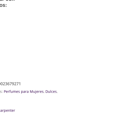
os:
0023679271
as:
Perfumes para Mujeres
,
Dulces
,
Carpenter