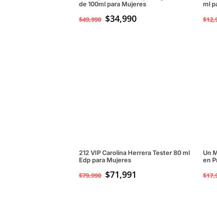
de 100ml para Mujeres
ml p
El
$
34,990
El
$
49,990
$
12,
precio
precio
original
actual
era:
es:
$49,990.
$34,990.
212 VIP Carolina Herrera Tester 80 ml
Un M
Edp para Mujeres
en P
$
71,991
$
79,990
$
17,