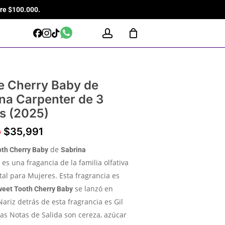
re $100.000.
Close
Cart
WhatsApp
account
Facebook
Instagram
Tiktok
e Cherry Baby de
na Carpenter de 3
s (2025)
$
35,991
0
de
th Cherry Baby
Sabrina
es una fragancia de la familia olfativa
utal para Mujeres. Esta fragrancia es
se lanzó en
eet Tooth Cherry Baby
Nariz detrás de esta fragrancia es Gil
Las Notas de Salida son cereza, azúcar