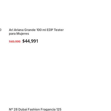
0
Ari Ariana Grande 100 ml EDP Tester
para Mujeres
$
44,991
$
49,990
Nº 28 Dubai Fashion Fragancia 125