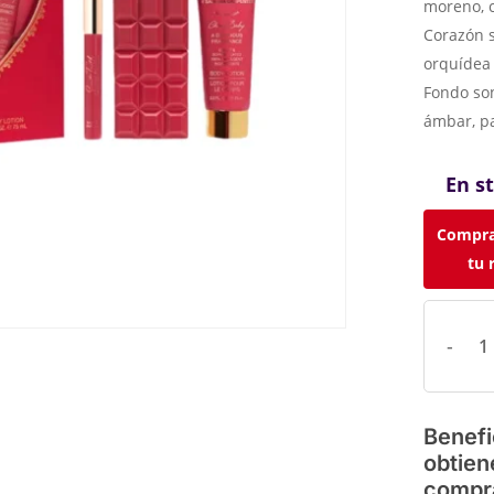
moreno, c
Corazón s
orquídea 
Fondo so
ámbar, pa
En s
Compra
tu 
Benefi
obtien
compr