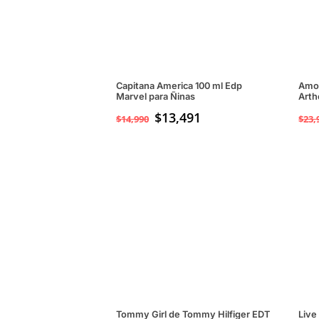
Capitana America 100 ml Edp
Amor
Marvel para Ñinas
Arth
$
13,491
$
14,990
$
23,
Tommy Girl de Tommy Hilfiger EDT
Live