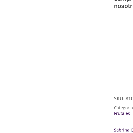
nosotr
SKU:
81
Categorí
Frutales
Sabrina 