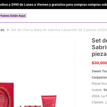
achos a $990 de Lunes a Viernes y gratuitos para compras compras sob
Cart
rfumes Están Aquí
ces
Set de Cherry Baby de Sabrina Carpenter de 3 piezas (2025)
Set d
Sabri
pieza
$
39,99
Sweet Too
Carpenter
Floral Fr
nueva.
Sw
2024. La 
Clavien. 