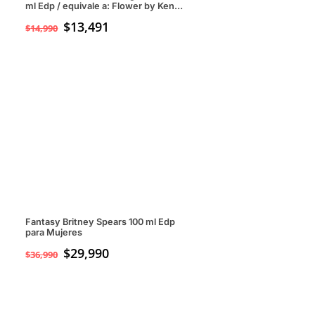
ml Edp / equivale a: Flower by Kenzo
para mujeresp
$
13,491
$
14,990
Fantasy Britney Spears 100 ml Edp
para Mujeres
El
$
29,990
El
$
36,990
precio
precio
original
actual
era:
es:
$36,990.
$29,990.