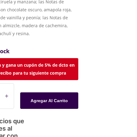
iruela y manzana; las Notas de
on chocolate oscuro, amapola roja,
de vainilla y peonía; las Notas de
n almizcle, madera de cachemira,
chulí y resina.
tock
 y gana un cupón de 5% de dcto en
recibo para tu siguiente compra
Agregar Al Carrito
cios que
es al
ar con