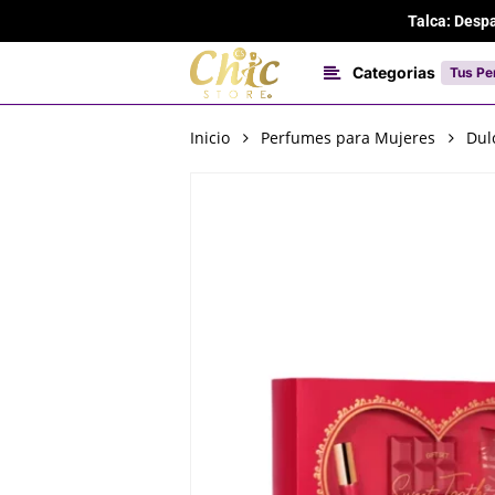
Skip
Talca: Desp
to
main
Categorias
Tus Pe
content
Inicio
Perfumes para Mujeres
Dul