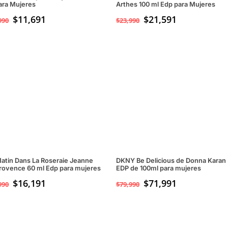
ara Mujeres
Arthes 100 ml Edp para Mujeres
$
11,691
$
21,591
990
$
23,990
atin Dans La Roseraie Jeanne
DKNY Be Delicious de Donna Karan
rovence 60 ml Edp para mujeres
EDP de 100ml para mujeres
$
16,191
$
71,991
990
$
79,990