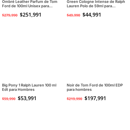
Ombré Leather Parfum de Tom
Green Cologne Intense de Ralph
Ford de 100ml Unisex para
Lauren Polo de 59ml para
Hombres y Mujeres
hombres
$
251,991
$
44,991
$
279,990
$
49,990
Big Pony 1 Ralph Lauren 100 ml
Noir de Tom Ford de 100ml EDP
Edt para Hombres
para hombres
$
53,991
$
197,991
$
59,990
$
219,990