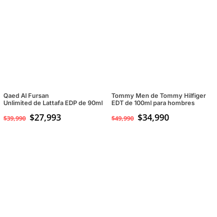
Qaed Al Fursan
Tommy Men de Tommy Hilfiger
Unlimited de Lattafa EDP de 90ml
EDT de 100ml para hombres
$
27,993
El
$
34,990
El
$
39,990
$
49,990
precio
precio
original
actual
era:
es:
$49,990.
$34,990.