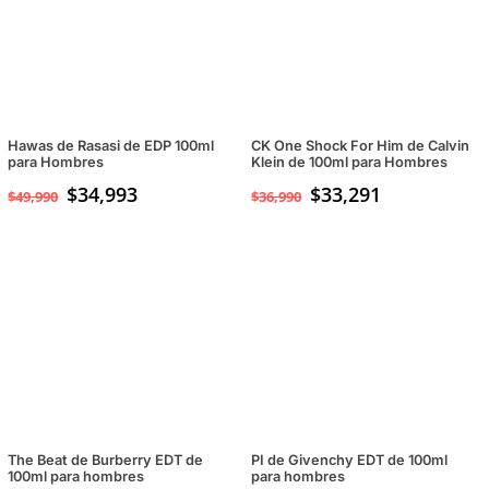
Hawas de Rasasi de EDP 100ml
CK One Shock For Him de Calvin
para Hombres
Klein de 100ml para Hombres
$
34,993
$
33,291
$
49,990
$
36,990
The Beat de Burberry EDT de
PI de Givenchy EDT de 100ml
100ml para hombres
para hombres