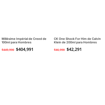
$49,990.
$34,990.
Millésime Impérial de Creed de
CK One Shock For Him de Calvin
100ml para Hombres
Klein de 200ml para Hombres
$
404,991
$
42,291
$
449,990
$
46,990