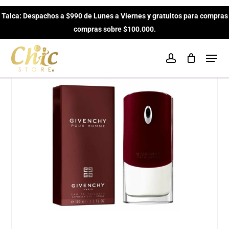
Skip
Inicio
Perfumes para Hombres
Amaderados
Pour
Talca: Despachos a $990 de Lunes a Viernes y gratuitos para compras
to
Close
Cart
Homme de Givenchy EDT de 100ml para Hombres
Cart
compras sobre $100.000.
main
content
Men
account