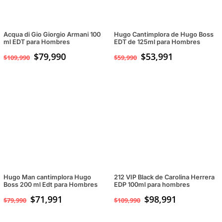
Acqua di Gio Giorgio Armani 100
Hugo Cantimplora de Hugo Boss
ml EDT para Hombres
EDT de 125ml para Hombres
El
$
79,990
El
$
53,991
$
109,990
$
59,990
precio
precio
original
actual
era:
es:
$109,990.
$79,990.
Hugo Man cantimplora Hugo
212 VIP Black de Carolina Herrera
Boss 200 ml Edt para Hombres
EDP 100ml para hombres
$
71,991
$
98,991
$
79,990
$
109,990