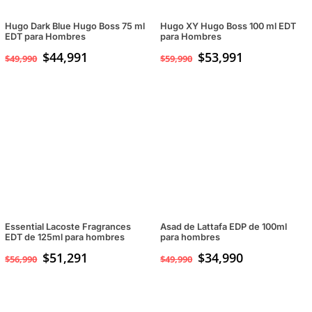
Hugo Dark Blue Hugo Boss 75 ml
Hugo XY Hugo Boss 100 ml EDT
EDT para Hombres
para Hombres
$
44,991
$
53,991
$
49,990
$
59,990
Essential Lacoste Fragrances
Asad de Lattafa EDP de 100ml
EDT de 125ml para hombres
para hombres
$
51,291
El
$
34,990
El
$
56,990
$
49,990
precio
precio
original
actual
era:
es: