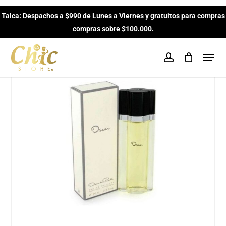
Skip
Inicio
Perfumes para Mujeres
Oscar Oscar de la
Talca: Despachos a $990 de Lunes a Viernes y gratuitos para compras
to
Close
Cart
Renta 100 ml Edt para Mujeres
Cart
compras sobre $100.000.
main
content
Men
account