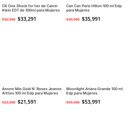
CK One Shock for her de Calvin
Can Can Paris Hilton 100 ml Edp
Klein EDT de 100ml para Mujeres
para Mujeres
$
33,291
$
35,991
$
36,990
$
39,990
Amore Mio Gold N’ Roses Jeanne
Moonlight Ariana Grande 100 ml
Arthes 100 ml Edp para Mujeres
Edp para Mujeres
$
21,591
$
53,991
$
23,990
$
59,990