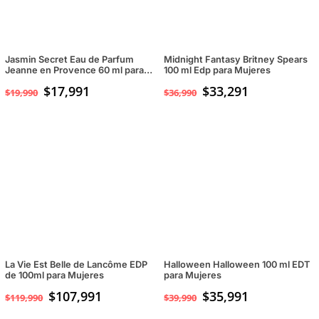
Jasmin Secret Eau de Parfum
Midnight Fantasy Britney Spears
Jeanne en Provence 60 ml para
100 ml Edp para Mujeres
Mujeres
$
17,991
$
33,291
$
19,990
$
36,990
La Vie Est Belle de Lancôme EDP
Halloween Halloween 100 ml EDT
de 100ml para Mujeres
para Mujeres
$
107,991
$
35,991
$
119,990
$
39,990