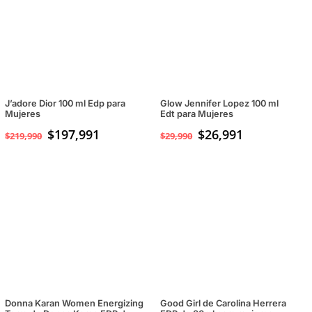
J’adore Dior 100 ml Edp para
Glow Jennifer Lopez 100 ml
Mujeres
Edt para Mujeres
$
197,991
$
26,991
$
219,990
$
29,990
Donna Karan Women Energizing
Good Girl de Carolina Herrera