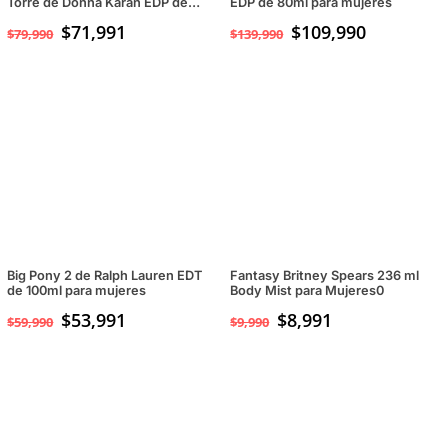
Torre de Donna Karan EDP de
EDP de 80ml para mujeres
100ml para Mujeres
$
71,991
El
$
109,990
El
$
79,990
$
139,990
precio
precio
original
actual
era:
es:
$139,990.
$109,990.
Big Pony 2 de Ralph Lauren EDT
Fantasy Britney Spears 236 ml
de 100ml para mujeres
Body Mist para Mujeres0
$
53,991
$
8,991
$
59,990
$
9,990