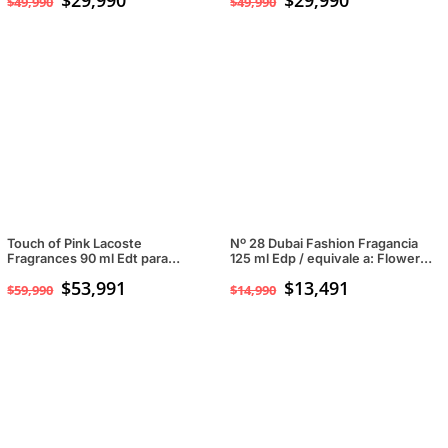
$
29,990
$
29,990
$
49,990
$
49,990
precio
precio
precio
precio
original
actual
original
actual
era:
es:
era:
es:
$49,990.
$29,990.
$49,990.
$29,990.
Touch of Pink Lacoste
Nº 28 Dubai Fashion Fragancia
Fragrances 90 ml Edt para
125 ml Edp / equivale a: Flower
Mujeres
by Kenzo para mujeresp
$
53,991
$
13,491
$
59,990
$
14,990