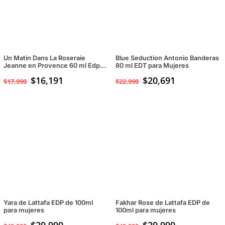
Un Matin Dans La Roseraie
Blue Seduction Antonio Banderas
Jeanne en Provence 60 ml Edp
80 ml EDT para Mujeres
para mujeres
$
16,191
$
20,691
$
17,990
$
22,990
Yara de Lattafa EDP de 100ml
Fakhar Rose de Lattafa EDP de
para mujeres
100ml para mujeres
El
El
El
El