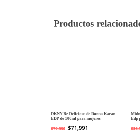
Productos relacionad
DKNY Be Delicious de Donna Karan
Midn
EDP de 100ml para mujeres
Edp 
$
71,991
$
79,990
$
36,