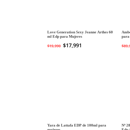
Love Generation Sexy Jeanne Arthes 60
Ambe
ml Edp para Mujeres
para
$
17,991
$
19,990
$
89,
Yara de Lattafa EDP de 100ml para
Nº 2
mujeres
Edp 