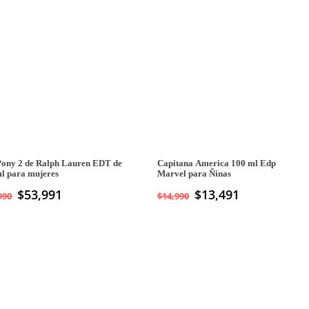
original
actual
era:
es:
$49,990.
$34,990.
Pony 2 de Ralph Lauren EDT de
Capitana America 100 ml Edp
l para mujeres
Marvel para Ñinas
$
53,991
$
13,491
990
$
14,990