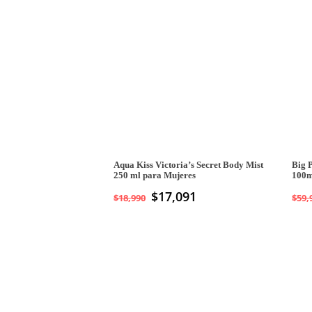
Aqua Kiss Victoria’s Secret Body Mist
Big 
250 ml para Mujeres
100m
$
17,091
$
18,990
$
59,