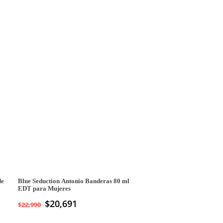
de
Blue Seduction Antonio Banderas 80 ml
EDT para Mujeres
$
20,691
$
22,990