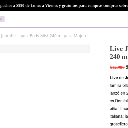
Close
Cart
spachos a $990 de Lunes a Viernes y gratuitos para compras compras sobre
Cart
uí
e Jennifer Lopez Body Mist 240 ml para Mujeres
Live 
240 m
$
12,990
Live
de
J
familia ol
lanzó en 
es Domini
piña, limó
italiana; 
grosellero