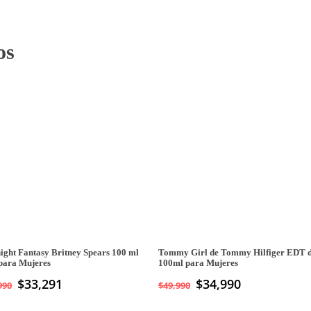
os
ight Fantasy Britney Spears 100 ml
Tommy Girl de Tommy Hilfiger EDT 
para Mujeres
100ml para Mujeres
$
33,291
El
$
34,990
El
990
$
49,990
precio
precio