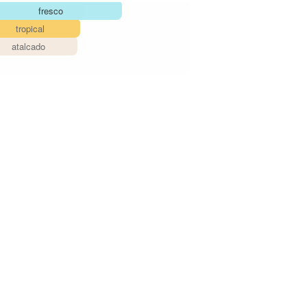
fresco
tropical
atalcado