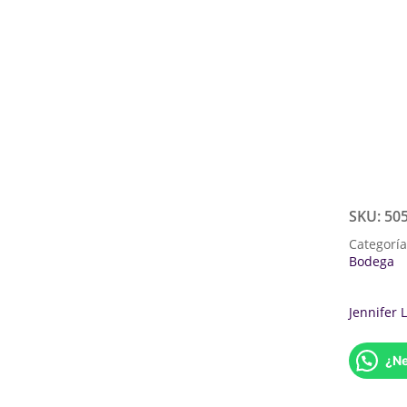
SKU:
50
Categorí
Bodega
Jennifer 
¿Ne