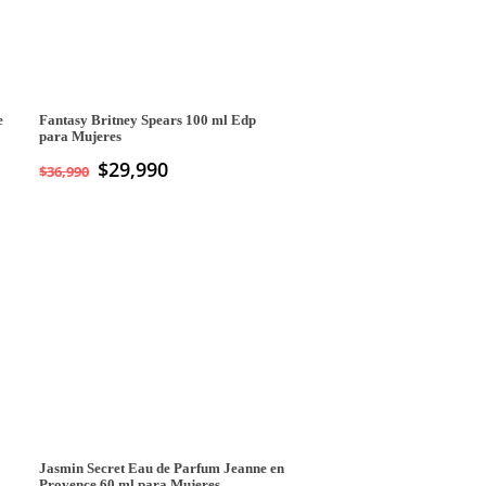
e
Fantasy Britney Spears 100 ml Edp
para Mujeres
El
$
29,990
El
$
36,990
precio
precio
original
actual
era:
es:
$36,990.
$29,990.
Jasmin Secret Eau de Parfum Jeanne en
Provence 60 ml para Mujeres