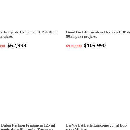
r Rouge de Orientica EDP de 80ml
Good Girl de Carolina Herrera EDP d
 mujeres
80ml para mujeres
$
62,993
El
$
109,990
El
990
$
139,990
precio
precio
original
actual
era:
es:
$139,990.
$109,990.
8 Dubai Fashion Fragancia 125 ml
La Vie Est Belle Lancôme 75 ml Edp
/ equivale a: Flower by Kenzo para
para Mujeres