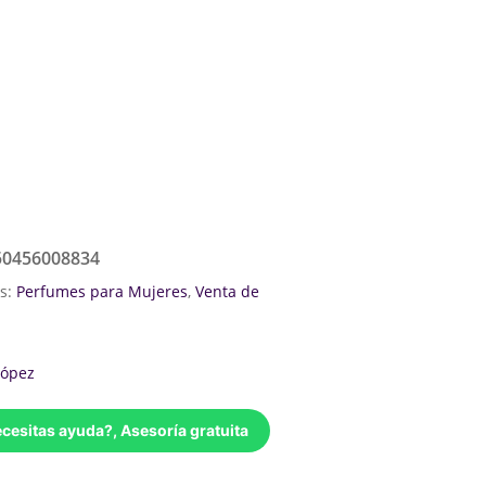
50456008834
as:
Perfumes para Mujeres
,
Venta de
López
cesitas ayuda?, Asesoría gratuita