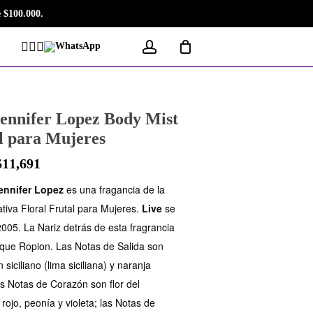
 $100.000.
account
Facebook
Instagram
Tiktok
WhatsApp
Jennifer Lopez Body Mist
l para Mujeres
$
11,691
ennifer Lopez
es una fragancia de la
fativa Floral Frutal para Mujeres.
Live
se
2005. La Nariz detrás de esta fragrancia
que Ropion. Las Notas de Salida son
n siciliano (lima siciliana) y naranja
las Notas de Corazón son flor del
 rojo, peonía y violeta; las Notas de