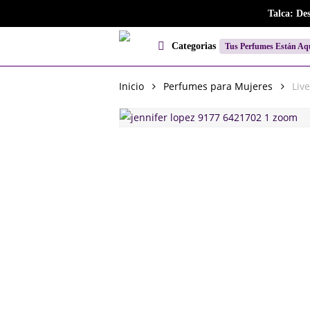
Skip
Talca: De
to
main
Categorias
Tus Perfumes Están Aq
content
Inicio
Perfumes para Mujeres
Liv