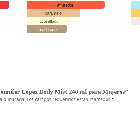
afrutados
caramelo
avainillado
amaderado
 Jennifer Lopez Body Mist 240 ml para Mujeres”
rá publicada.
Los campos requeridos están marcados
*