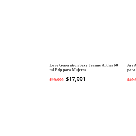
Love Generation Sexy Jeanne Arthes 60
Ari 
ml Edp para Mujeres
para
$
17,991
$
19,990
$
49,