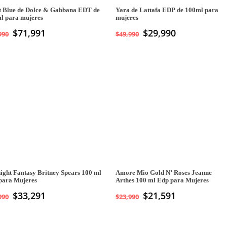
t Blue de Dolce & Gabbana EDT de
Yara de Lattafa EDP de 100ml para
l para mujeres
mujeres
$
71,991
El
$
29,990
El
990
$
49,990
precio
precio
original
actual
era:
es:
$49,990.
$29,990.
ight Fantasy Britney Spears 100 ml
Amore Mio Gold N’ Roses Jeanne
para Mujeres
Arthes 100 ml Edp para Mujeres
$
33,291
$
21,591
990
$
23,990