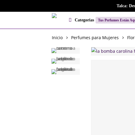
Skip
Talca: De
to
main
Categorias
Tus Perfumes Están Aq
content
Inicio
Perfumes para Mujeres
Flor