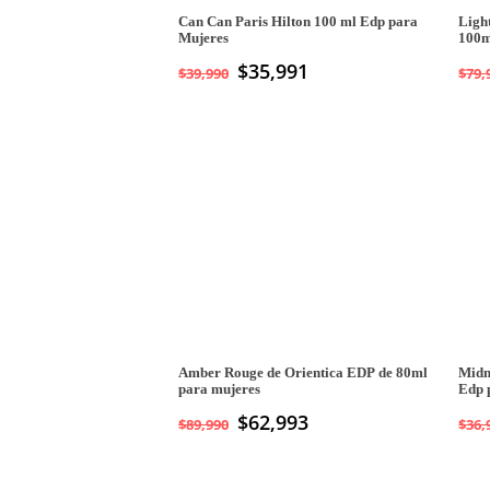
Can Can Paris Hilton 100 ml Edp para
Ligh
Mujeres
100m
$
35,991
$
39,990
$
79,
Amber Rouge de Orientica EDP de 80ml
Midn
para mujeres
Edp 
$
62,993
$
89,990
$
36,