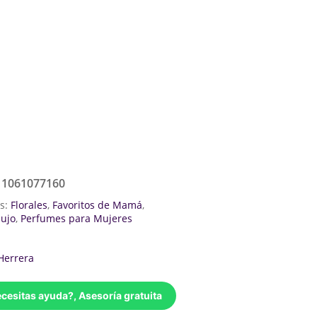
11061077160
as:
Florales
,
Favoritos de Mamá
,
lujo
,
Perfumes para Mujeres
Herrera
cesitas ayuda?, Asesoría gratuita