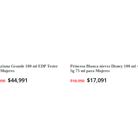
Ariana Grande 100 ml EDP Tester
Princesa Blanca nieves Disney 100 ml +
 Mujeres
Sg 75 ml para Mujeres
$
44,991
$
17,091
990
$
18,990