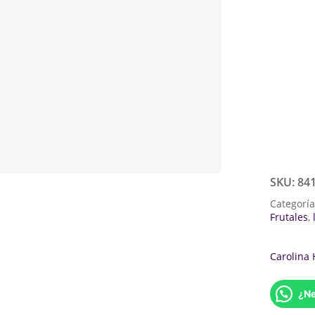
SKU:
84
Categorí
Frutales
,
Carolina 
¿Ne