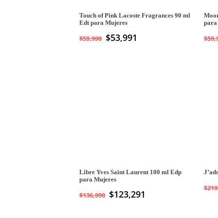
Touch of Pink Lacoste Fragrances 90 ml
Moon
Edt para Mujeres
para
$
53,991
$
59,990
$
59,
Libre Yves Saint Laurent 100 ml Edp
J’ad
para Mujeres
$
219
$
123,291
$
136,990