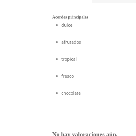
Acordes principales
dulce
afrutados
tropical
fresco
chocolate
No hay valoraciones aún.