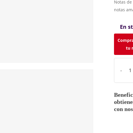
Notas de 
notas am
En s
Compra
tu 
Benefic
obtiene
con nos