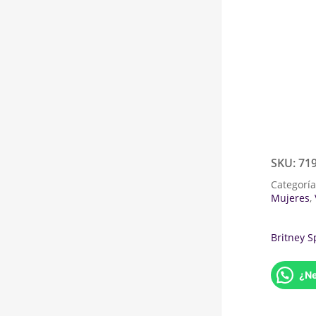
SKU:
71
Categorí
Mujeres
,
Britney S
¿Ne