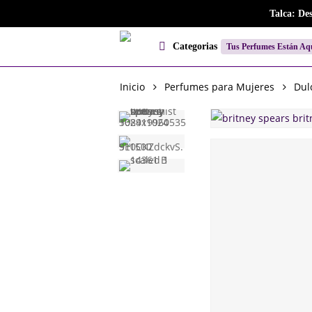
Skip
Talca: De
to
main
Categorias
Tus Perfumes Están Aq
content
Inicio
Perfumes para Mujeres
Dul