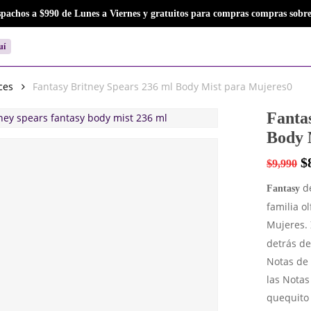
Close
Cart
spachos a $990 de Lunes a Viernes y gratuitos para compras compras sobre
Cart
uí
ces
Fantasy Britney Spears 236 ml Body Mist para Mujeres0
Fanta
Body 
$
$
9,990
d
Fantasy
familia o
Mujeres.
detrás de
Notas de 
las Notas
quequito 