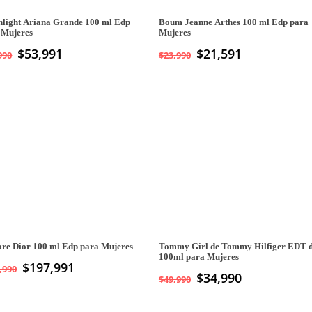
light Ariana Grande 100 ml Edp
Boum Jeanne Arthes 100 ml Edp para
 Mujeres
Mujeres
$
53,991
$
21,591
990
$
23,990
ore Dior 100 ml Edp para Mujeres
Tommy Girl de Tommy Hilfiger EDT 
100ml para Mujeres
$
197,991
,990
El
$
34,990
El
$
49,990
precio
precio
original
actual