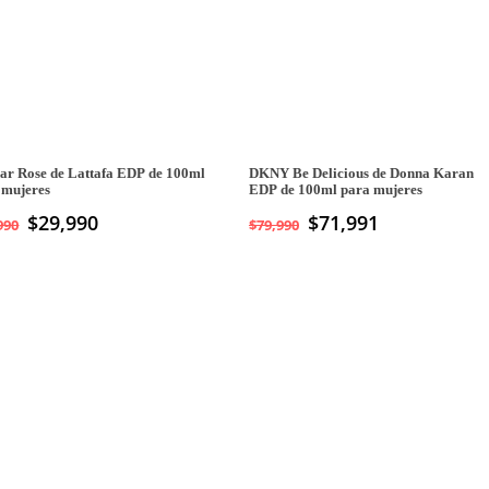
ar Rose de Lattafa EDP de 100ml
DKNY Be Delicious de Donna Karan
 mujeres
EDP de 100ml para mujeres
El
$
29,990
El
$
71,991
990
$
79,990
precio
precio
original
actual
era:
es:
$49,990.
$29,990.