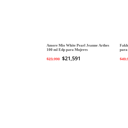
Amore Mio White Pearl Jeanne Arthes
Fakh
100 ml Edp para Mujeres
para
$
21,591
$
23,990
$
49,