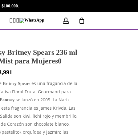
 $100.000.
account
Facebook
Instagram
Tiktok
WhatsApp
sy Britney Spears 236 ml
Mist para Mujeres0
8,991
e
es una fragancia de la
Britney Spears
lfativa Floral Frutal Gourmand para
se lanzó en 2005. La Nariz
Fantasy
 esta fragrancia es James Krivda. Las
Salida son kiwi, lichi rojo y membrillo;
 de Corazón son chocolate blanco,
(pastelito), orquídea y jazmín; las