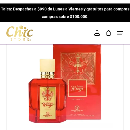
Skip
Inicio
Perfumes para Mujeres
Amaderados
Elite
Talca: Despachos a $990 de Lunes a Viernes y gratuitos para compras
to
Close
Cart
Musk Rouge de Grandeur EDP de 100ml para mujeres
Cart
compras sobre $100.000.
main
content
Men
account