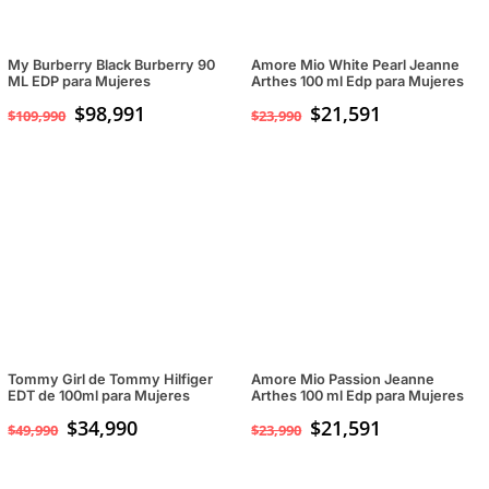
My Burberry Black Burberry 90
Amore Mio White Pearl Jeanne
ML EDP para Mujeres
Arthes 100 ml Edp para Mujeres
$
98,991
$
21,591
$
109,990
$
23,990
Tommy Girl de Tommy Hilfiger
Amore Mio Passion Jeanne
EDT de 100ml para Mujeres
Arthes 100 ml Edp para Mujeres
El
$
34,990
El
$
21,591
$
49,990
$
23,990
precio
precio
original
actual