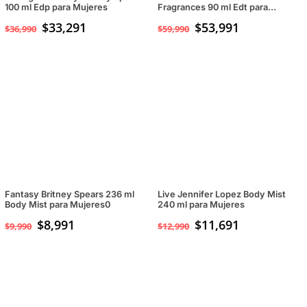
100 ml Edp para Mujeres
Fragrances 90 ml Edt para
Mujeres
$
33,291
$
53,991
$
36,990
$
59,990
Fantasy Britney Spears 236 ml
Live Jennifer Lopez Body Mist
Body Mist para Mujeres0
240 ml para Mujeres
$
8,991
$
11,691
$
9,990
$
12,990