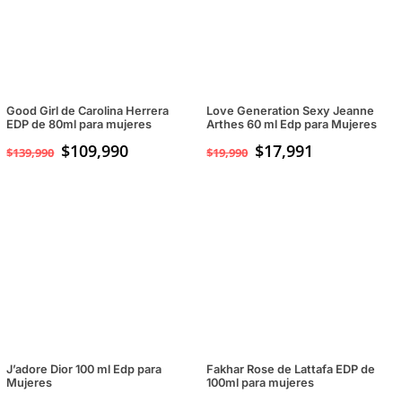
Good Girl de Carolina Herrera
Love Generation Sexy Jeanne
EDP de 80ml para mujeres
Arthes 60 ml Edp para Mujeres
El
$
109,990
El
$
17,991
$
139,990
$
19,990
precio
precio
original
actual
era:
es:
$139,990.
$109,990.
J’adore Dior 100 ml Edp para
Fakhar Rose de Lattafa EDP de
Mujeres
100ml para mujeres