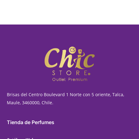
era:
es:
$49,990.
$34,990.
Brisas del Centro Boulevard 1 Norte con 5 oriente, Talca,
Maule, 3460000, Chile.
Tienda de Perfumes