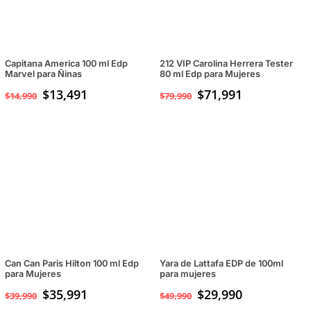
Capitana America 100 ml Edp
212 VIP Carolina Herrera Tester
Marvel para Ñinas
80 ml Edp para Mujeres
$
13,491
$
71,991
$
14,990
$
79,990
Can Can Paris Hilton 100 ml Edp
Yara de Lattafa EDP de 100ml
para Mujeres
para mujeres
$
35,991
El
$
29,990
El
$
39,990
$
49,990
precio
precio