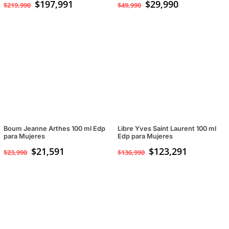
$
197,991
El
$
29,990
El
$
219,990
$
49,990
precio
precio
original
actual
era:
es:
$49,990.
$29,990.
Boum Jeanne Arthes 100 ml Edp
Libre Yves Saint Laurent 100 ml
para Mujeres
Edp para Mujeres
$
21,591
$
123,291
$
23,990
$
136,990