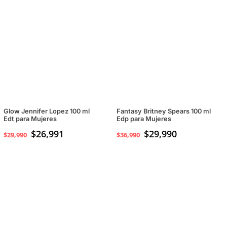
original
actual
era:
es:
$49,990.
$29,990.
Glow Jennifer Lopez 100 ml
Fantasy Britney Spears 100 ml
Edt para Mujeres
Edp para Mujeres
$
26,991
El
$
29,990
El
$
29,990
$
36,990
precio
precio
original
actual
era:
es:
$36,990.
$29,990.