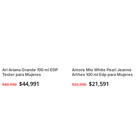
Ari Ariana Grande 100 ml EDP
Amore Mio White Pearl Jeanne
Tester para Mujeres
Arthes 100 ml Edp para Mujeres
$
44,991
$
21,591
$
49,990
$
23,990