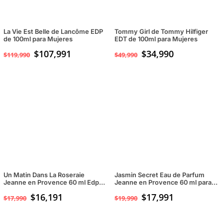
La Vie Est Belle de Lancôme EDP
Tommy Girl de Tommy Hilfiger
de 100ml para Mujeres
EDT de 100ml para Mujeres
$
107,991
El
$
34,990
El
$
119,990
$
49,990
precio
precio
original
actual
era:
es:
$49,990.
$34,990.
Un Matin Dans La Roseraie
Jasmin Secret Eau de Parfum
Jeanne en Provence 60 ml Edp
Jeanne en Provence 60 ml para
para mujeres
Mujeres
$
16,191
$
17,991
$
17,990
$
19,990