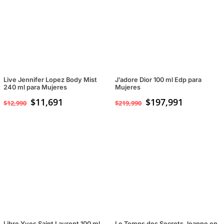
$49,990.
$29,990.
Live Jennifer Lopez Body Mist
J’adore Dior 100 ml Edp para
240 ml para Mujeres
Mujeres
$
11,691
$
197,991
$
12,990
$
219,990
Libre Yves Saint Laurent 100 ml
Le Temps des Secrets Jeanne en