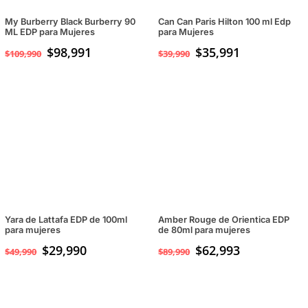
My Burberry Black Burberry 90
Can Can Paris Hilton 100 ml Edp
ML EDP para Mujeres
para Mujeres
$
98,991
$
35,991
$
109,990
$
39,990
Yara de Lattafa EDP de 100ml
Amber Rouge de Orientica EDP
para mujeres
de 80ml para mujeres
El
$
29,990
El
$
62,993
$
49,990
$
89,990
precio
precio
original
actual
era:
es: