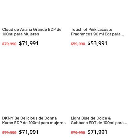
Cloud de Ariana Grande EDP de
Touch of Pink Lacoste
100ml para Mujeres
Fragrances 90 ml Edt para
Mujeres
$
71,991
$
53,991
$
79,990
$
59,990
DKNY Be Delicious de Donna
Light Blue de Dolce &
Karan EDP de 100ml para mujeres
Gabbana EDT de 100ml para
mujeres
$
71,991
$
71,991
$
79,990
$
79,990