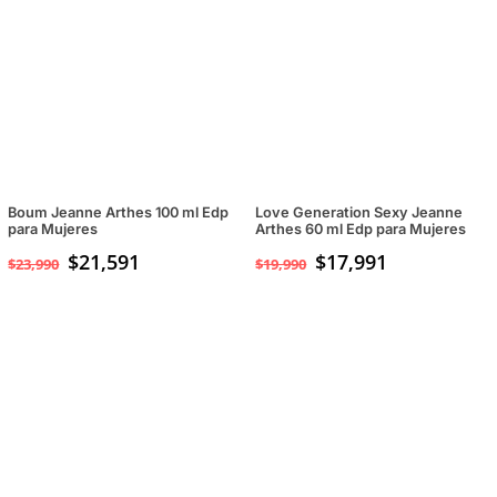
Boum Jeanne Arthes 100 ml Edp
Love Generation Sexy Jeanne
para Mujeres
Arthes 60 ml Edp para Mujeres
$
21,591
$
17,991
$
23,990
$
19,990