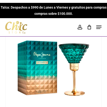
Skip
Inicio
Perfumes para Mujeres
Amaderados
Talca: Despachos a $990 de Lunes a Viernes y gratuitos para compras
to
Close
Cart
Celebrate de Pepe Jeans London EDP de 80ml para Mujeres
Cart
compras sobre $100.000.
main
content
Men
account