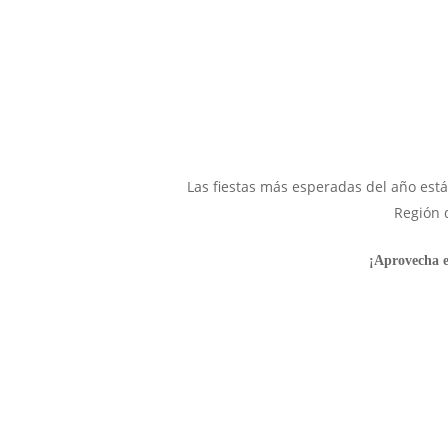
Las fiestas más esperadas del año están
Región 
¡Aprovecha e
OFERTA SOLO WEB
-10%