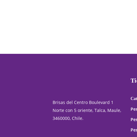
Tommy Men de Tommy Hilfiger
EDT de 100ml para hombres
El
$
34,990
El
$
49,990
precio
precio
original
actual
era:
es:
$49,990.
$34,990.
Ti
Ca
Brisas del Centro Boulevard 1
Pe
Norte con 5 oriente, Talca, Maule,
3460000, Chile.
Pe
Pe