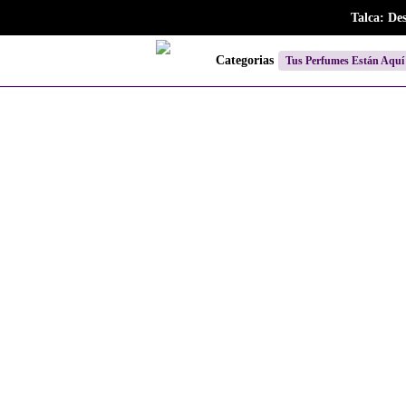
Skip
Talca: De
to
main
Categorias
Tus Perfumes Están Aquí
content