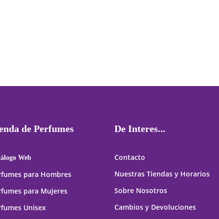
Big Pony 1 Ralph Lauren 100 ml
9pm Afnan 100 ml Edp para
Edt para Hombres
Hombres
$
53,991
El
$
34,990
El
$
59,990
$
49,990
precio
precio
original
actual
era:
es:
$49,990.
$34,990
enda de Perfumes
De Interes...
Contacto
tálogo Web
Nuestras Tiendas y Horarios
rfumes para Hombres
Sobre Nosotros
rfumes para Mujeres
Cambios y Devoluciones
rfumes Unisex