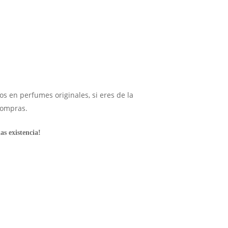
os en perfumes originales, si eres de la
compras.
s existencia!
OFERTA SOLO WEB
-30%