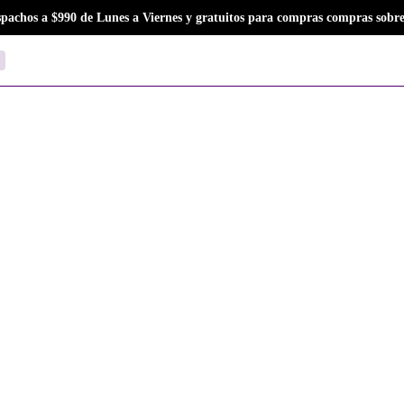
spachos a $990 de Lunes a Viernes y gratuitos para compras compras sobre
Cart