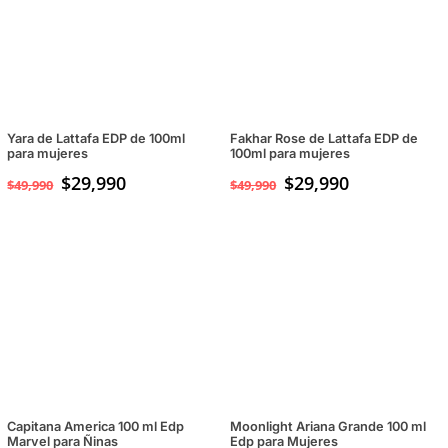
Yara de Lattafa EDP de 100ml
Fakhar Rose de Lattafa EDP de
para mujeres
100ml para mujeres
El
$
29,990
El
El
$
29,990
El
$
49,990
$
49,990
precio
precio
precio
precio
original
actual
original
actual
era:
es:
era:
es:
$49,990.
$29,990.
$49,990.
$29,990.
Capitana America 100 ml Edp
Moonlight Ariana Grande 100 ml
Marvel para Ñinas
Edp para Mujeres