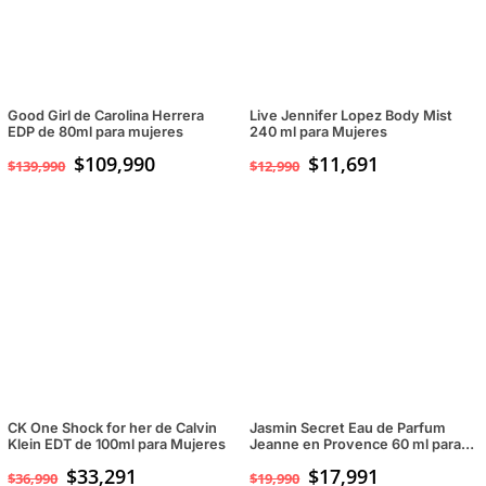
Good Girl de Carolina Herrera
Live Jennifer Lopez Body Mist
EDP de 80ml para mujeres
240 ml para Mujeres
El
$
109,990
El
$
11,691
$
139,990
$
12,990
precio
precio
original
actual
era:
es:
$139,990.
$109,990.
CK One Shock for her de Calvin
Jasmin Secret Eau de Parfum
Klein EDT de 100ml para Mujeres
Jeanne en Provence 60 ml para
Mujeres
$
33,291
$
17,991
$
36,990
$
19,990