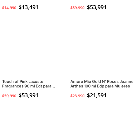
$
13,491
$
53,991
$
14,990
$
59,990
Touch of Pink Lacoste
Amore Mio Gold N’ Roses Jeanne
Fragrances 90 ml Edt para
Arthes 100 ml Edp para Mujeres
Mujeres
$
53,991
$
21,591
$
59,990
$
23,990