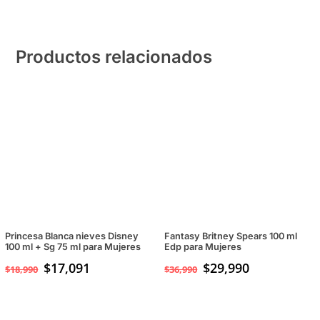
Productos relacionados
Princesa Blanca nieves Disney
Fantasy Britney Spears 100 ml
100 ml + Sg 75 ml para Mujeres
Edp para Mujeres
$
17,091
El
$
29,990
El
$
18,990
$
36,990
precio
precio
original
actual
era:
es: