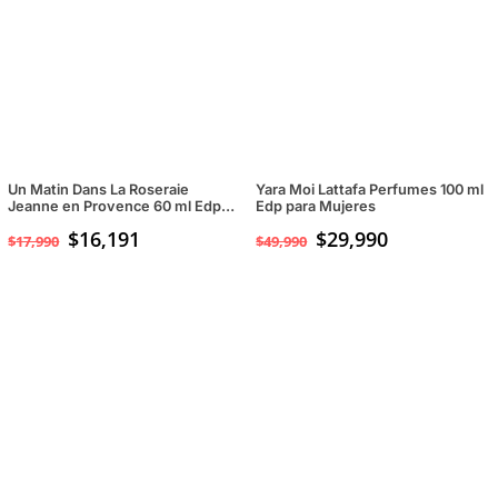
$36,990.
$29,990.
Un Matin Dans La Roseraie
Yara Moi Lattafa Perfumes 100 ml
Jeanne en Provence 60 ml Edp
Edp para Mujeres
para mujeres
$
16,191
El
$
29,990
El
$
17,990
$
49,990
precio
precio
original
actual
era:
es:
$49,990.
$29,990.