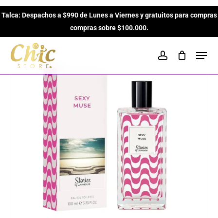
Skip
Inicio
Perfumes para Mujeres
Amaderados
Sexy
Talca: Despachos a $990 de Lunes a Viernes y gratuitos para compras
to
Close
Cart
Muse de Ted Lapidus EDT de 100ml para Mujeres
Cart
compras sobre $100.000.
main
content
Men
account