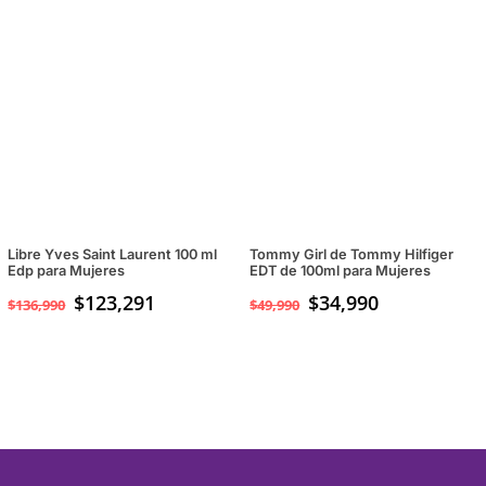
Libre Yves Saint Laurent 100 ml
Tommy Girl de Tommy Hilfiger
Edp para Mujeres
EDT de 100ml para Mujeres
$
123,291
El
$
34,990
El
$
136,990
$
49,990
precio
precio
original
actual
era:
es:
$49,990.
$34,990.