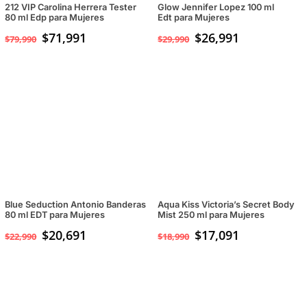
212 VIP Carolina Herrera Tester
Glow Jennifer Lopez 100 ml
80 ml Edp para Mujeres
Edt para Mujeres
$
71,991
$
26,991
$
79,990
$
29,990
Blue Seduction Antonio Banderas
Aqua Kiss Victoria’s Secret Body
80 ml EDT para Mujeres
Mist 250 ml para Mujeres
$
20,691
$
17,091
$
22,990
$
18,990