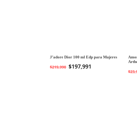
J’adore Dior 100 ml Edp para Mujeres
Amor
Arth
$
197,991
$
219,990
$
23,