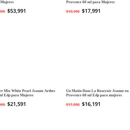
 Mujeres
Provence 60 ml para Mujeres
$
53,991
$
17,991
990
$
19,990
e Mio White Pearl Jeanne Arthes
Un Matin Dans La Roseraie Jeanne en
ml Edp para Mujeres
Provence 60 ml Edp para mujeres
$
21,591
$
16,191
990
$
17,990