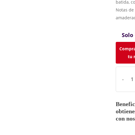
batida, co
Notas de 
amaderad
Solo
Compra
tu 
Benefic
obtiene
con nos