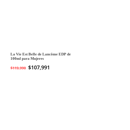
La Vie Est Belle de Lancôme EDP de
100ml para Mujeres
$
107,991
$
119,990