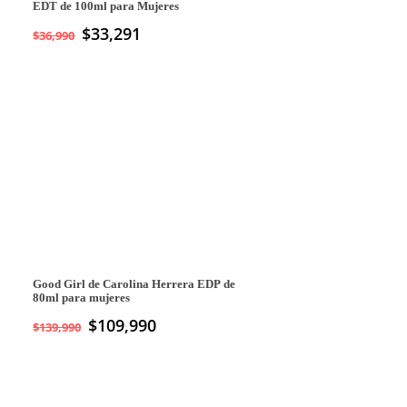
EDT de 100ml para Mujeres
$
33,291
$
36,990
Good Girl de Carolina Herrera EDP de
80ml para mujeres
El
$
109,990
El
$
139,990
precio
precio
original
actual
era:
es:
$139,990.
$109,990.