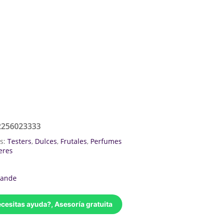
2256023333
as:
Testers
,
Dulces
,
Frutales
,
Perfumes
eres
rande
cesitas ayuda?, Asesoría gratuita