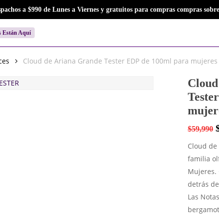
Close
Cart
spachos a $990 de Lunes a Viernes y gratuitos para compras compras sobre
Cart
s Están Aquí
ces
Cloud de Ariana Grande Tester EDP de 100ml para mujeres
Cloud
Teste
mujer
$
59,990
Cloud de 
familia o
Mujeres. 
detrás de
Las Notas
bergamot