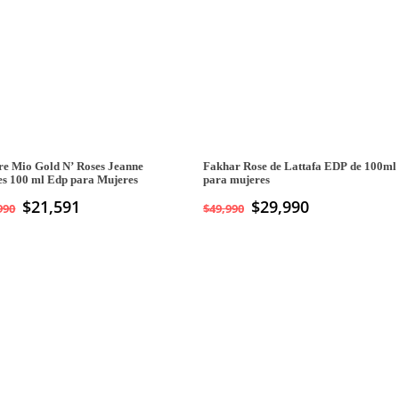
e Mio Gold N’ Roses Jeanne
Fakhar Rose de Lattafa EDP de 100ml
es 100 ml Edp para Mujeres
para mujeres
$
21,591
El
$
29,990
El
990
$
49,990
precio
precio
original
actual
era:
es:
$49,990.
$29,990.