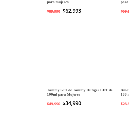
para mujeres
para
$
62,993
$
89,990
$
59,
Tommy Girl de Tommy Hilfiger EDT de
Amor
100ml para Mujeres
100 
El
$
34,990
El
$
49,990
$
23,
precio
precio
original
actual
era:
es:
$49,990.
$34,990.