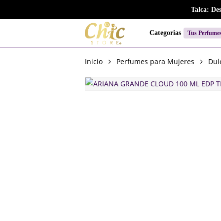
Skip
Talca: De
to
main
Categorias
Tus Perfume
content
Inicio
Perfumes para Mujeres
Dul