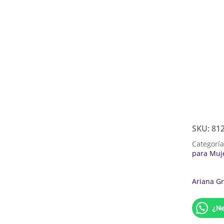
SKU:
81
Categorí
para Muj
Ariana G
¿Ne