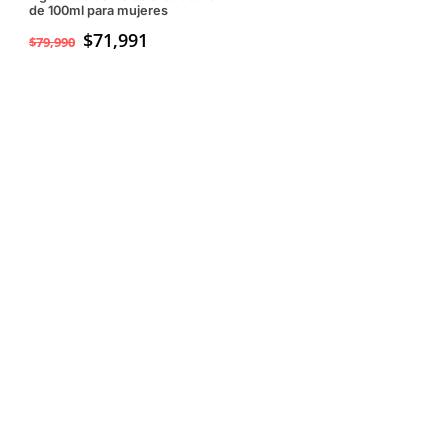
de 100ml para mujeres
$
71,991
$
79,990