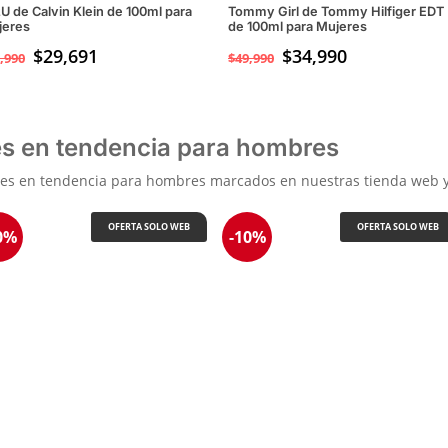
U de Calvin Klein de 100ml para
Tommy Girl de Tommy Hilfiger EDT
jeres
de 100ml para Mujeres
$
29,691
El
$
34,990
El
,990
$
49,990
precio
precio
original
actual
era:
es:
$49,990.
$34,990.
s en tendencia para hombres
les en tendencia para hombres marcados en nuestras tienda web y 
OFERTA SOLO WEB
OFERTA SOLO WEB
0%
-10%