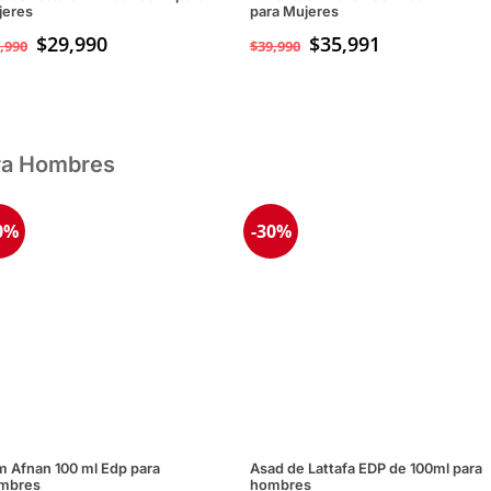
jeres
para Mujeres
El
$
29,990
El
$
35,991
,990
$
39,990
precio
precio
original
actual
era:
es:
$49,990.
$29,990.
ra Hombres
0%
-30%
 Afnan 100 ml Edp para
Asad de Lattafa EDP de 100ml para
mbres
hombres