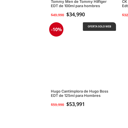
Tommy Men de Tommy Hilfiger
CK 
EDT de 100ml para hombres
Edt
El
$
34,990
El
$
49,990
$
32
precio
precio
original
actual
OFERTA SOLO WEB
-10%
era:
es:
$49,990.
$34,990.
Hugo Cantimplora de Hugo Boss
EDT de 125ml para Hombres
$
53,991
$
59,990