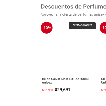
Descuentos de Perfume
Aprovecha la oferta de perfumes unisex 
OFERTA SOLO WEB
-10%
-1
Be de Calvin Klein EDT de 100ml
CK 
unisex
Uni
$
29,691
$
32,990
$
39