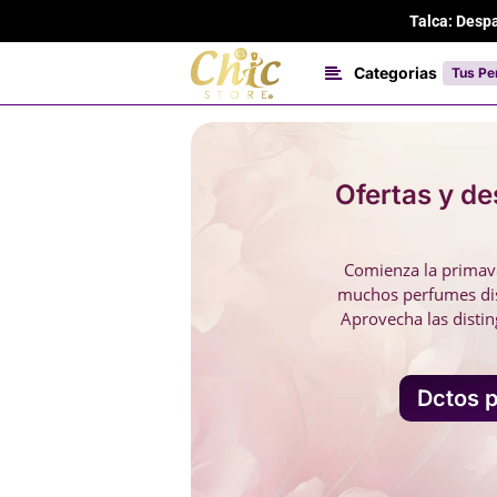
Skip
Talca: Desp
to
main
Categorias
Tus Pe
content
Ofertas y d
Comienza la primave
muchos perfumes dis
Aprovecha las distin
Dctos p