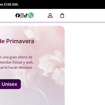
re $100.000.
Close
Cart
WhatsApp
account
Facebook
Instagram
Tiktok
de Primavera
s una gran oferta de
endas físicas y web.
ue te harán destacar.
 Unisex