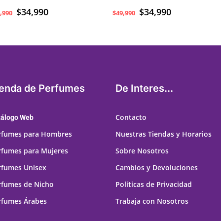
El
$
34,990
El
El
$
34,990
El
,990
$
49,990
precio
precio
precio
precio
original
actual
original
actual
era:
es:
era:
es:
$49,990.
$34,990.
$49,990.
$34,990.
ienda de Perfumes
De Interes...
Contacto
tálogo Web
rfumes para Hombres
Nuestras Tiendas y Horarios
rfumes para Mujeres
Sobre Nosotros
rfumes Unisex
Cambios y Devoluciones
rfumes de Nicho
Políticas de Privacidad
rfumes Árabes
Trabaja con Nosotros