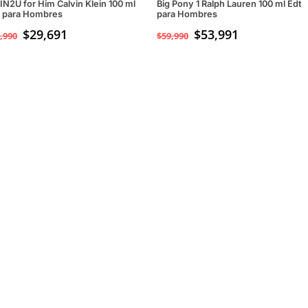
IN2U for Him Calvin Klein 100 ml
Big Pony 1 Ralph Lauren 100 ml Edt
 para Hombres
para Hombres
$
29,691
$
53,991
,990
$
59,990