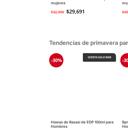
mujeres
mu
$
29,691
$
32,990
$
49
Tendencias de primavera pa
OFERTA SOLO WEB
-30%
-3
Hawas de Rasasi de EDP 100ml para
9pm
Hombres
Ho