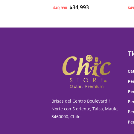
$
34,993
$
49,990
$
49
T
Ca
Pe
Pe
Brisas del Centro Boulevard 1
Pe
Norte con 5 oriente, Talca, Maule,
Pe
3460000, Chile.
Pe