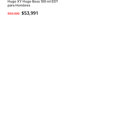
Hugo XY Hugo Boss 100 ml EDT
para Hombres
$
53,991
$
59,990