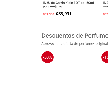
IN2U de Calvin Klein EDT de 150ml
IN2
para mujeres
mu
$
35,991
$
39,990
$
32
Descuentos de Perfume
Aprovecha la oferta de perfumes origina
-30%
-1