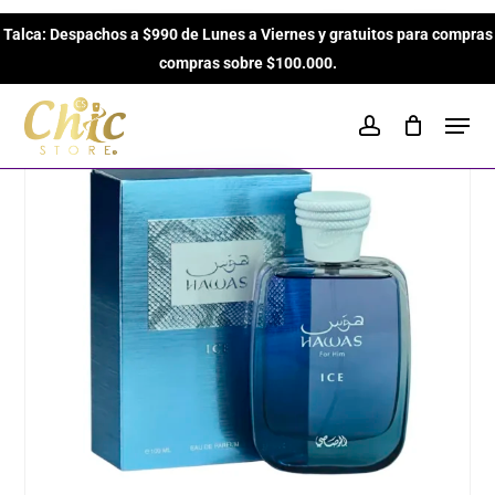
Skip
Inicio
Perfumes para Hombres
Árabes para Hombres
Talca: Despachos a $990 de Lunes a Viernes y gratuitos para compras
to
Close
Cart
Hawas Ice de Rasasi EDP de 100ml para hombres
Cart
compras sobre $100.000.
main
content
Men
account