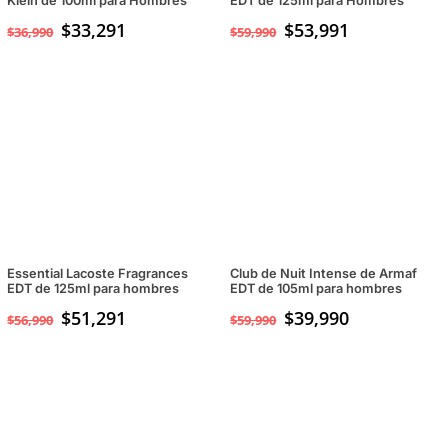
Klein de 100ml para Hombres
EDT de 125ml para Hombres
$
33,291
$
53,991
$
36,990
$
59,990
Essential Lacoste Fragrances
Club de Nuit Intense de Armaf
EDT de 125ml para hombres
EDT de 105ml para hombres
$
51,291
El
$
39,990
El
$
56,990
$
59,990
precio
precio
original
actual
era:
es:
$59,990.
$39,990.