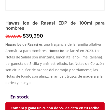
Hawas Ice de Rasasi EDP de 100ml para
hombres
El
El
$
39,990
$
59,990
precio
precio
de
es una fragancia de la familia olfativa
Hawas Ice
Rasasi
original
actual
era:
es:
Aromática para Hombres.
se lanzó en 2023. Las
Hawas Ice
$59,990.
$39,990.
Notas de Salida son manzana, limón italiano (lima italiana),
bergamota de Sicilia y anís estrellado; las Notas de Corazón
son ciruela, flor de azahar del naranjo y cardamomo; las
Notas de Fondo son almizcle, ámbar, trozos de madera a la
deriva y musgo.
En stock
Compra y gana un cupón de 5% de dcto en tu recibo