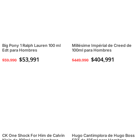
Big Pony 1 Ralph Lauren 100 ml
Millésime Impérial de Creed de
Edt para Hombres
100ml para Hombres
$
53,991
$
404,991
$
59,990
$
449,990
CK One Shock For Him de Calvin
Hugo Cantimplora de Hugo Boss