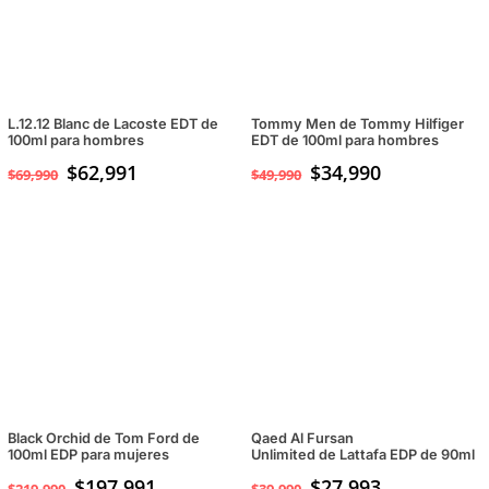
L.12.12 Blanc de Lacoste EDT de
Tommy Men de Tommy Hilfiger
100ml para hombres
EDT de 100ml para hombres
$
62,991
El
$
34,990
El
$
69,990
$
49,990
precio
precio
original
actual
era:
es:
$49,990.
$34,990.
Black Orchid de Tom Ford de
Qaed Al Fursan
100ml EDP para mujeres
Unlimited de Lattafa EDP de 90ml
$
197,991
$
27,993
$
219,990
$
39,990