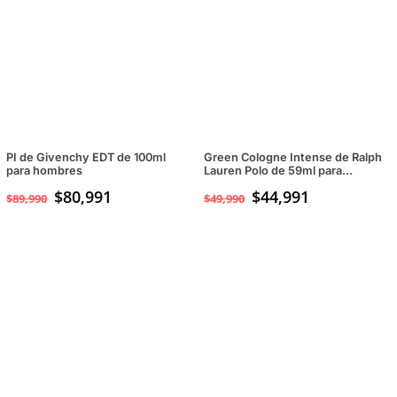
$49,990.
$34,990.
PI de Givenchy EDT de 100ml
Green Cologne Intense de Ralph
para hombres
Lauren Polo de 59ml para
hombres
$
80,991
$
44,991
$
89,990
$
49,990