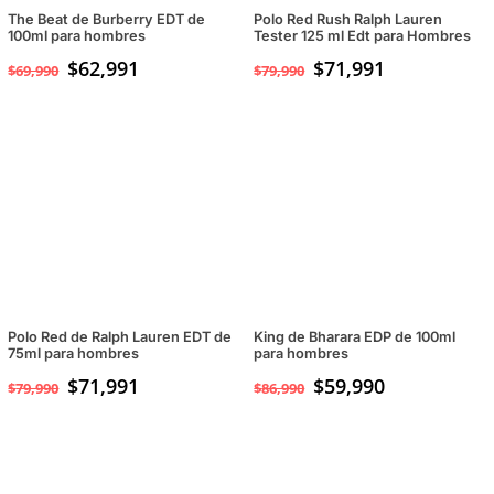
The Beat de Burberry EDT de
Polo Red Rush Ralph Lauren
100ml para hombres
Tester 125 ml Edt para Hombres
$
62,991
$
71,991
$
69,990
$
79,990
Polo Red de Ralph Lauren EDT de
King de Bharara EDP de 100ml
75ml para hombres
para hombres
$
71,991
El
$
59,990
El
$
79,990
$
86,990
precio
precio
original
actual
era:
es:
$86,990.
$59,990.