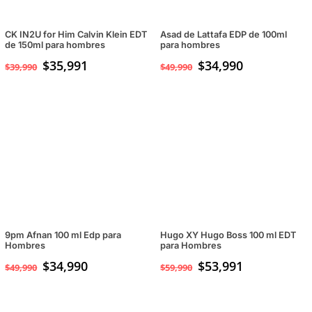
CK IN2U for Him Calvin Klein EDT
Asad de Lattafa EDP de 100ml
de 150ml para hombres
para hombres
$
35,991
El
$
34,990
El
$
39,990
$
49,990
precio
precio
original
actual
era:
es:
$49,990.
$34,990.
9pm Afnan 100 ml Edp para
Hugo XY Hugo Boss 100 ml EDT
Hombres
para Hombres
El
$
34,990
El
$
53,991
$
49,990
$
59,990
precio
precio
original
actual
era:
es: