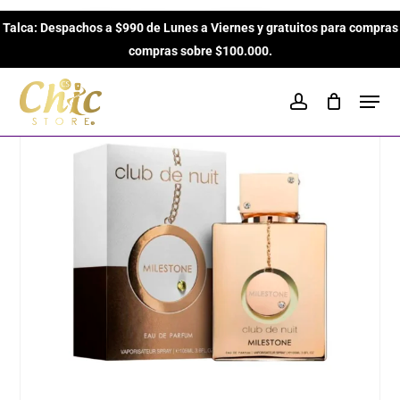
Skip
Inicio
Perfumes Unisex
Amaderados
Club de Nuit
Talca: Despachos a $990 de Lunes a Viernes y gratuitos para compras
to
Close
Cart
Milestone Parfum de 105ml Unisex
Cart
compras sobre $100.000.
main
content
Men
account