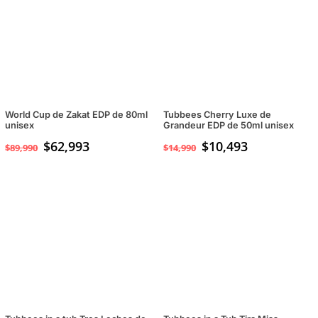
World Cup de Zakat EDP de 80ml
Tubbees Cherry Luxe de
unisex
Grandeur EDP de 50ml unisex
$
62,993
$
10,493
$
89,990
$
14,990