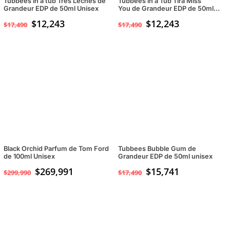
Tubbees in a tub Tres Leches de
Tubbees in a Tub Tira Miss
Grandeur EDP de 50ml Unisex
You de Grandeur EDP de 50ml
unisex
$
12,243
$
12,243
$
17,490
$
17,490
Black Orchid Parfum de Tom Ford
Tubbees Bubble Gum de
de 100ml Unisex
Grandeur EDP de 50ml unisex
$
269,991
$
15,741
$
299,990
$
17,490