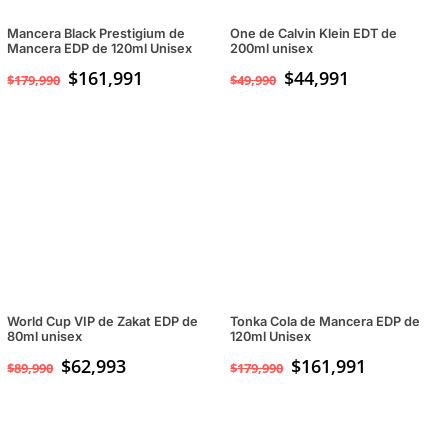
Mancera Black Prestigium de
One de Calvin Klein EDT de
Mancera EDP de 120ml Unisex
200ml unisex
$
161,991
$
44,991
$
179,990
$
49,990
World Cup VIP de Zakat EDP de
Tonka Cola de Mancera EDP de
80ml unisex
120ml Unisex
$
62,993
$
161,991
$
89,990
$
179,990