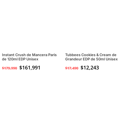
Instant Crush de Mancera Paris
Tubbees Cookies & Cream de
de 120ml EDP Unisex
Grandeur EDP de 50ml Unisex
$
161,991
$
12,243
$
179,990
$
17,490