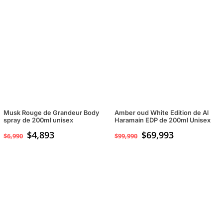
Musk Rouge de Grandeur Body
Amber oud White Edition de Al
spray de 200ml unisex
Haramain EDP de 200ml Unisex
$
4,893
$
69,993
$
6,990
$
99,990