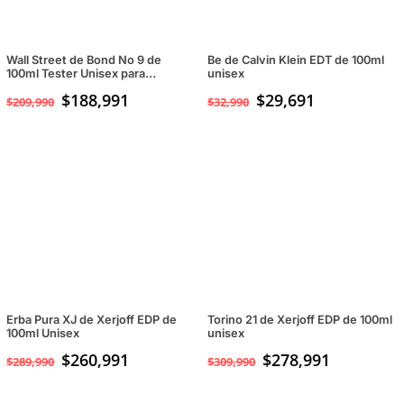
Wall Street de Bond No 9 de
Be de Calvin Klein EDT de 100ml
100ml Tester Unisex para
unisex
Hombres y Mujeres
$
188,991
$
29,691
$
209,990
$
32,990
Erba Pura XJ de Xerjoff EDP de
Torino 21 de Xerjoff EDP de 100ml
100ml Unisex
unisex
$
260,991
$
278,991
$
289,990
$
309,990