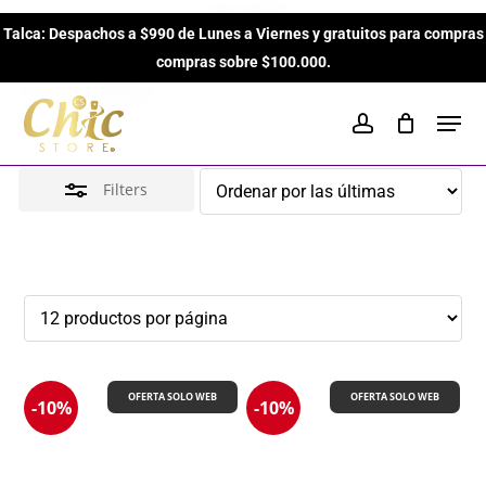
Skip
Xerjoff
Talca: Despachos a $990 de Lunes a Viernes y gratuitos para compras
to
Close
Close
Cart
Cart
compras sobre $100.000.
main
Filters
Inicio
Brands
Xerjoff
content
Men
account
Filters
OFERTA SOLO WEB
OFERTA SOLO WEB
-10%
-10%