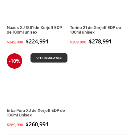
Naxos XJ 1861 de Xerjoff EDP
Torino 21 de Xerjoff EDP de
de 100ml unisex
100ml unisex
$
224,991
$
278,991
$
249,990
$
309,990
OFERTA SOLO WEB
-10%
Erba Pura XJ de Xerjoff EDP de
100ml Unisex
$
260,991
$
289,990