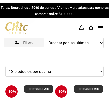
Skip
Mancera Paris
Talca: Despachos a $990 de Lunes a Viernes y gratuitos para compras
to
Close
Close
Cart
Cart
compras sobre $100.000.
main
Filters
Inicio
Brands
Mancera Paris
content
Men
account
Filters
OFERTA SOLO WEB
OFERTA SOLO WEB
-10%
-10%