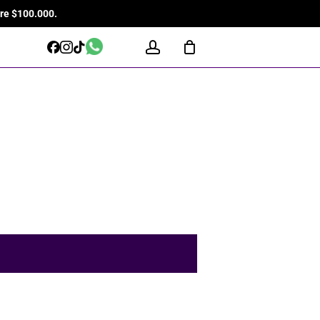
re $100.000.
Close
Cart
WhatsApp
account
Facebook
Instagram
Tiktok