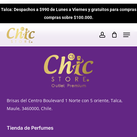
Skip
Return To Home Page
Talca: Despachos a $990 de Lunes a Viernes y gratuitos para compras
to
Close
Cart
Cart
compras sobre $100.000.
main
content
Men
account
Brisas del Centro Boulevard 1 Norte con 5 oriente, Talca,
Maule, 3460000, Chile.
Tienda de Perfumes